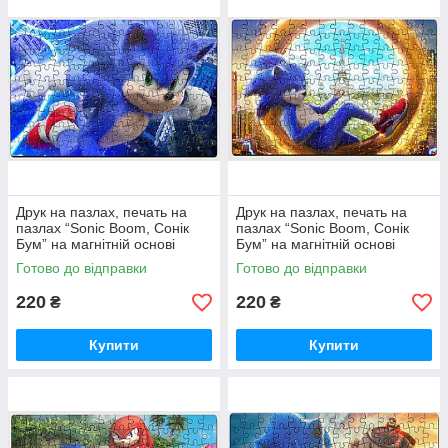
на їх фото стануть чудовим варіантом. Ви можете зробити
пазли на замовлення на нашому сайті і більше не ламати
собі голову «А що ж подарувати?» На річницю пазли з фото
стануть також чудовим подарунком, щоб знову згадати свої
емоції в день весілля або того дня, коли вперше освідчилися
один одному в коханні. Найкращі моменти вам допоможуть
відтворити фотопазли на замовлення.
Друк на пазлах, печать на
Друк на пазлах, печать на
пазлах “Sonic Boom, Сонік
пазлах “Sonic Boom, Сонік
Бум” на магнітній основі
Бум” на магнітній основі
290х200мм (А4) 16159
290х200мм (А4) 16160
Готово до відправки
Готово до відправки
220
220
₴
₴
Купити
Купити