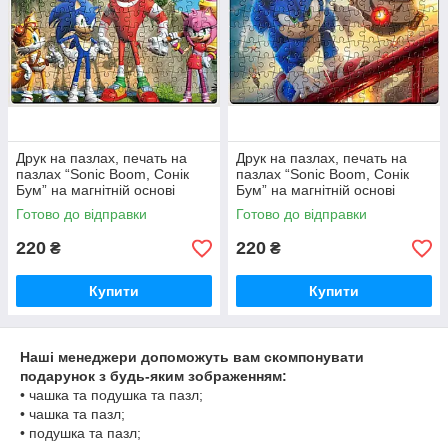
Друк на пазлах, печать на
Друк на пазлах, печать на
пазлах “Sonic Boom, Сонік
пазлах “Sonic Boom, Сонік
Бум” на магнітній основі
Бум” на магнітній основі
290х200мм (А4) 16160
290х200мм (А4) 16180
Готово до відправки
Готово до відправки
220
220
₴
₴
Купити
Купити
Наші менеджери допоможуть вам скомпонувати
подарунок з будь-яким зображенням:
• чашка та подушка та пазл;
• чашка та пазл;
• подушка та пазл;