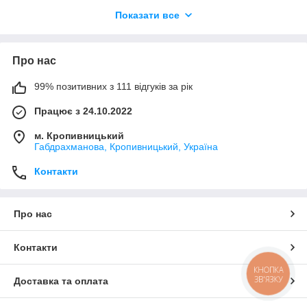
• пивний келих і подушка та сумка та пазл;
Показати все
• футболка та пазл;
• брелок та значок та пазл;
• сумка та пазл;
• рюкзак та пазл…
Про нас
99% позитивних з 111 відгуків за рік
Працює з 24.10.2022
м. Кропивницький
Габдрахманова, Кропивницький, Україна
Контакти
Про нас
Контакти
КНОПКА
ЗВ'ЯЗКУ
Доставка та оплата