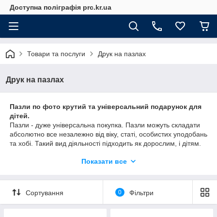
Доступна поліграфія prc.kr.ua
Товари та послуги
Друк на пазлах
Друк на пазлах
Пазли по фото крутий та універсальний подарунок для
дітей.
Пазли - дуже універсальна покупка. Пазли можуть складати
абсолютно все незалежно від віку, статі, особистих уподобань
та хобі. Такий вид діяльності підходить як дорослим, і дітям.
Щоб зайняти дітей корисним заняттям, а не просто увімкнути
Показати все
мультики, ви можете купити пазли з фото на нашому сайті.
Дітям особливо цікаво складати картинку своїх рідних,
вихованців або самих себе.
Сортування
0
Фільтри
Пазли по фото крутий та універсальний подарунок для
рідних та друзів.
Не знаєте що подарувати рідним чи друзям на свято – пазли