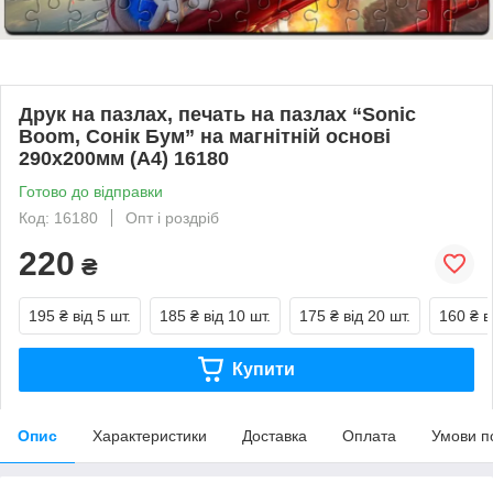
Друк на пазлах, печать на пазлах “Sonic
Boom, Сонік Бум” на магнітній основі
290х200мм (А4) 16180
Готово до відправки
Код: 16180
Опт і роздріб
220
₴
195 ₴
від 5 шт.
185 ₴
від 10 шт.
175 ₴
від 20 шт.
160 ₴
в
Купити
Опис
Характеристики
Доставка
Оплата
Умови п