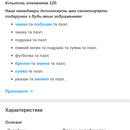
Кількість елементів 120.
Наші менеджери допоможуть вам скомпонувати
подарунок з будь-яким зображенням:
чашка
та
подушка
та пазл;
чашка та пазл;
подушка та пазл;
пивний келих та подушка та сумка та пазл;
футболка та пазл;
брелок
та
значок
та пазл;
сумка
та пазл;
рюкзак та
магніт
та пазл…
Приховати
Характеристики
Основні