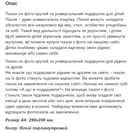
Опис
Пазли по фото крутий та універсальний подарунок для дітей.
Пазли – дуже універсальна покупка. Пазли можуть складати
абсолютно все незалежно від віку, статі, особистих уподобань
та хобі. Такий вид діяльності підходить як дорослим, і дітям.
Щоб зайняти дітей корисним заняттям, а не просто увімкнути
мультики, ви можете купити пазли з фото на нашому сайті.
Дітям особливо цікаво складати картинку своїх рідних,
вихованців або самих себе.
Пазли по фото крутий та універсальний подарунок для рідних
та друзів.
Не знаєте що подарувати рідним чи друзям на свято – пазли
на їх фото стануть чудовим варіантом. Ви можете зробити
пазли на замовлення на нашому сайті і більше не ламати собі
голову «А що ж подарувати?» На річницю пазли з фото
стануть також чудовим подарунком, щоб знову згадати свої
емоції в день весілля або того дня, коли вперше освідчилися
один одному в коханні. Найкращі моменти вам допоможуть
відтворити фотопазли на замовлення.
Розмір А4: 290х200 мм.
Колір: білий перламутровий.