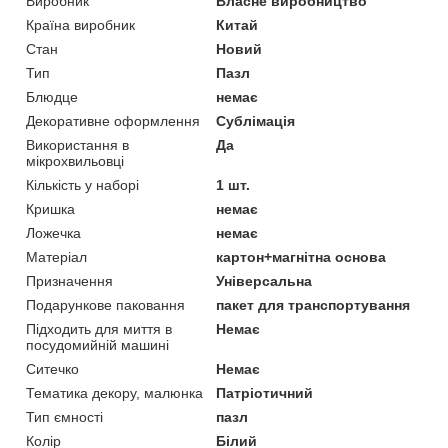
Виробник
Власне виробництво
Країна виробник
Китай
Стан
Новий
Тип
Пазл
Блюдце
немає
Декоративне оформлення
Сублімація
Використання в
Да
мікрохвильовці
Кількість у наборі
1 шт.
Кришка
немає
Ложечка
немає
Матеріал
картон+магнітна основа
Призначення
Універсальна
Подарункове паковання
пакет для транспортування
Підходить для миття в
Немає
посудомийній машині
Ситечко
Немає
Тематика декору, малюнка
Патріотичний
Тип ємності
пазл
Колір
Білий