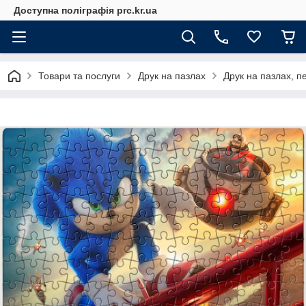
Доступна поліграфія prc.kr.ua
Товари та послуги
Друк на пазлах
Друк на пазлах, п