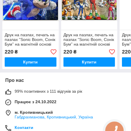
Друк на пазлах, печать на
Друк на пазлах, печать на
Друк
пазлах “Sonic Boom, Сонік
пазлах “Sonic Boom, Сонік
пазл
Бум” на магнітній основі
Бум” на магнітній основі
Бум”
290х200мм (А4) 16159
290х200мм (А4) 16160
290х
220
220
220
₴
₴
Купити
Купити
Про нас
99% позитивних з 111 відгуків за рік
Працює з 24.10.2022
м. Кропивницький
Габдрахманова, Кропивницький, Україна
Контакти