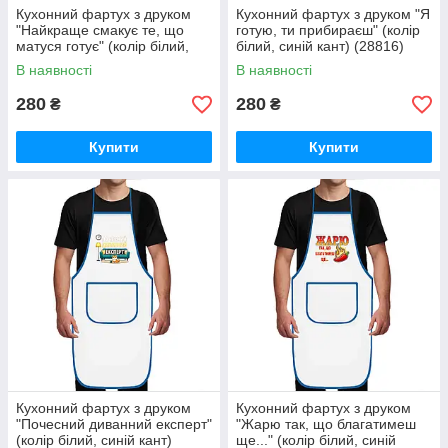
Кухонний фартух з друком
Кухонний фартух з друком "Я
"Найкраще смакує те, що
готую, ти прибираєш" (колір
матуся готує" (колір білий,
білий, синій кант) (28816)
синій кант) (28379)
В наявності
В наявності
280
280
₴
₴
Купити
Купити
Кухонний фартух з друком
Кухонний фартух з друком
"Почесний диванний експерт"
"Жарю так, що благатимеш
(колір білий, синій кант)
ще..." (колір білий, синій