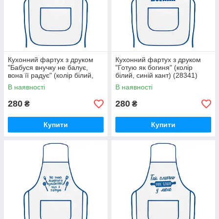
Кухонний фартух з друком
Кухонний фартух з друком
"Бабуся внучку не балує,
"Готую як богиня" (колір
вона її радує" (колір білий,
білий, синій кант) (28341)
синій кант) (28268)
В наявності
В наявності
280
280
₴
₴
Купити
Купити