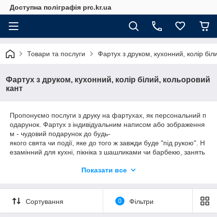
Доступна поліграфія prc.kr.ua
Товари та послуги
Фартух з друком, кухонний, колір біл
Фартух з друком, кухонний, колір білий, кольоровий
кант
Пропонуємо послуги з друку на фартухах, як персональний п
одарунок. Фартух з індивідуальним написом або зображення
м - чудовий подарунок до будь-
якого свята чи події, яке до того ж завжди буде "під рукою". Н
езамінний для кухні, пікніка з шашликами чи барбекю, занять
улюбленим хобі тощо. У нашому каталозі є великий вибір диз
Показати все
айнів для принтів на будь-
який смак. Крім того, практично кожний варіант можна кастом
ізувати. У разі зміни дизайну обов'язково надішлемо Вам мак
ет на затвердження. Втілимо в життя будь-
Сортування
0
Фільтри
яку Вашу ідею, врахуємо усі Ваші побажання!