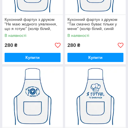
Кухонний фартух з друком
Кухонний фартух з друком
"Не маю жодного уявлення,
"Так смачно буває тільки у
що я готую" (колір білий,
мене" (колір білий, синій
синій кант) (28355)
кант) (28367)
В наявності
В наявності
280
280
₴
₴
Купити
Купити