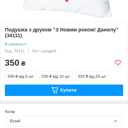
Подушка з друком "З Новим роком! Данилу"
(34111)
В наявності
Код: 34111
Опт і роздріб
350
₴
340 ₴
від 5 шт.
330 ₴
від 10 шт.
320 ₴
від 20 шт.
Купити
Колір
Білий