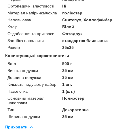
Ортопедичні властивості
Ні
Матеріал напірника/чохла
поліестер
Наповнювач
Синтепух, Холлофайбер
Колір
Білий
Оздоблення та прикраси
Фотодрук
Застібка наволочки
стандартна блискавка
Розмір
35x35
Користувацькі характеристики
Вага
500 г
Висота подушки
25 см
Довжина подушки
35 см
Кількість подушок у наборі
1 шт.
Наволочка
1 (шт.)
Основний матеріал
Полиэстер
наволочки
Тип
Декоративна
Ширина подушки
35 см
Приховати