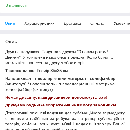
В наявності
Опис
Характеристики
Доставка
Оплата
Умови п
Опис
Друк на подушках. Подушка з друком "З новим роком!
Данилу". У комплекті наволочка+подушка. Колір білий. Є
можливість нанесення друку з обох сторін.
Тканина плюш.
Розмір 35х35 см.
Наповнювач - гіпоалергенний матеріал - холефайбер
(синтепух)
/ наполнитель - гиппоаллергенный материал-
холлофайбер (синтепух).
Немає дизайну, наші дизайнери допоможуть вам!
Друкуємо будь-яке зображення на вимогу замовника!
Декоративні плюшеві подушки для сублімаційного термодруку
є одними з найбільш затребуваних на ринку сублімаційних
товарів, оскільки вони дуже м'які і надають інтер'єру Вашої
кімнати особливий домашній затишок.