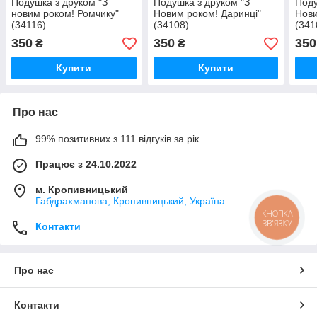
Подушка з друком "З
Подушка з друком "З
Поду
новим роком! Ромчику"
Новим роком! Даринці"
Нови
(34116)
(34108)
(341
350
350
350
₴
₴
Купити
Купити
Про нас
99% позитивних з 111 відгуків за рік
Працює з 24.10.2022
м. Кропивницький
Габдрахманова, Кропивницький, Україна
КНОПКА
ЗВ'ЯЗКУ
Контакти
Про нас
Контакти