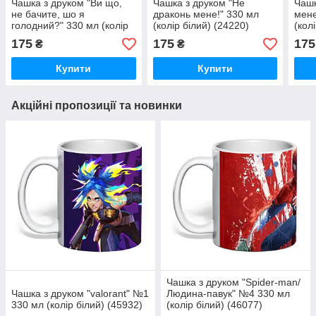
Чашка з друком "Ви що,
Чашка з друком "Не
Чашк
не бачите, шо я
драконь мене!" 330 мл
мене
голодний?" 330 мл (колір
(колір білий) (24220)
(кол
білий) (26492)
175
175
175
₴
₴
Купити
Купити
Акційні пропозиції та новинки
Чашка з друком "Spider-man/
Чашка з друком "valorant" №1
Людина-павук" №4 330 мл
330 мл (колір білий) (45932)
(колір білий) (46077)