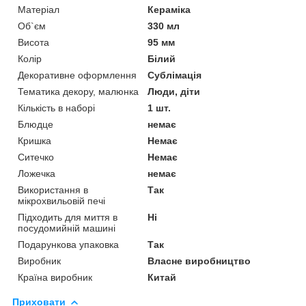
Матеріал
Кераміка
Об`єм
330 мл
Висота
95 мм
Колір
Білий
Декоративне оформлення
Сублімація
Тематика декору, малюнка
Люди, діти
Кількість в наборі
1 шт.
Блюдце
немає
Кришка
Немає
Ситечко
Немає
Ложечка
немає
Використання в
Так
мікрохвильовій печі
Підходить для миття в
Ні
посудомийній машині
Подарункова упаковка
Так
Виробник
Власне виробництво
Країна виробник
Китай
Приховати