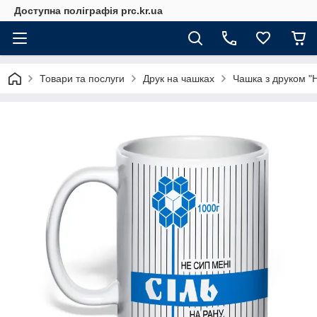
Доступна поліграфія prc.kr.ua
Товари та послуги
Друк на чашках
Чашка з друком "Н