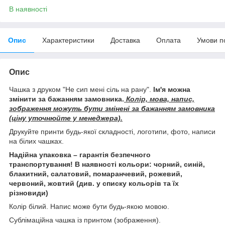
В наявності
Опис
Характеристики
Доставка
Оплата
Умови п
Опис
Чашка з друком "Не сип мені сіль на рану".
Ім'я можна
змінити за бажанням замовника.
Колір, мова, напис,
зображення можуть бути змінені за бажанням замовника
(ціну уточнюйте у менеджера).
Друкуйте принти будь-якої складності, логотипи, фото, написи
на білих чашках.
Надійна упаковка – гарантія безпечного
транспортування! В наявності кольори: чорний, синій,
блакитний, салатовий, помаранчевий, рожевий,
червоний, жовтий (див. у списку кольорів та їх
різновиди)
Колір білий. Напис може бути будь-якою мовою.
Сублімаційна чашка із принтом (зображення).