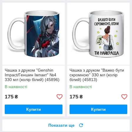
Чашка з друком "Genshin
Чашка з друком "Важко бути
Impact/Геншин Імпакт" №4
скромною" 330 мл (колір
330 мл (колір білий) (45896)
білий) (45813)
В наявності
В наявності
175
175
₴
₴
Купити
Купити
Показати ще