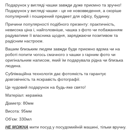
Подарунок у вигляді чашки завжди дуже приємно та зручно!
Подарунок у вигляді чашки - це не нововведення, а скоріше
популярний і поширений предмет для офісу, будинку.
Причини популярності подібного презенту: практичність,
невисока ціна і, найголовніше, чашка з фото чи побажанням
радуватиме її власника щодня, заряджаючи позитивом та
радісним настроєм.
Вашим близьким людям завжди буде приємно вдома чи на
роботі попити чогось смачного з чашки з гарним фото чи
оригінальним написом, який їм подарувала рідна чи близька
людина.
Сублімаційна технологія дає фотоякість та гарантує
довговічність та яскравість фотографії.
Це чудовий подарунок на будь-яке свято!
Матеріал: кераміка
Діаметр: 80мм
Висота: 95мм
Об'єм: 330мл
НЕ МОЖНА
мити посуд у посудомийній машині, тільки вручну.