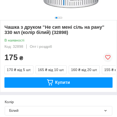
Чашка з друком "Не сип мені сіль на рану"
330 мл (колір білий) (32898)
В наявності
Код: 32898
Опт і роздріб
175
₴
170 ₴
від 5 шт.
165 ₴
від 10 шт.
160 ₴
від 20 шт.
155 ₴
в
Купити
Колір
Білий