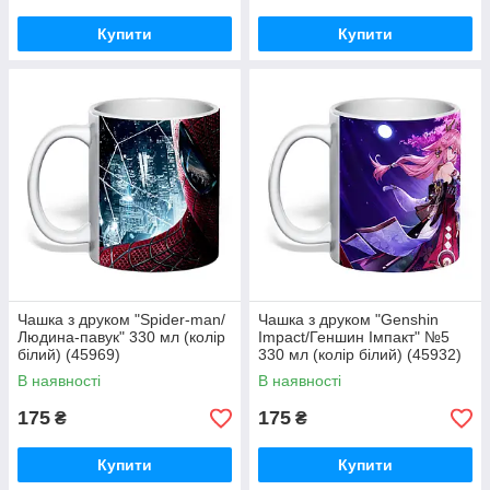
Купити
Купити
Чашка з друком "Spider-man/
Чашка з друком "Genshin
Людина-павук" 330 мл (колір
Impact/Геншин Імпакт" №5
білий) (45969)
330 мл (колір білий) (45932)
В наявності
В наявності
175
175
₴
₴
Купити
Купити