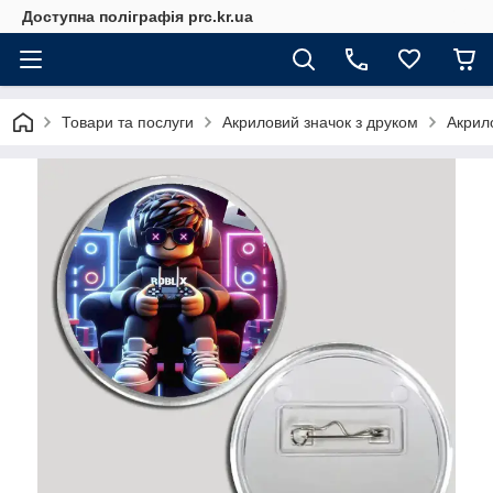
Доступна поліграфія prc.kr.ua
Товари та послуги
Акриловий значок з друком
Акрил