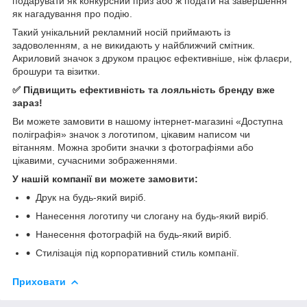
подарувати як конкурсний приз або ж подати на завершення
як нагадування про подію.
Такий унікальний рекламний носій приймають із
задоволенням, а не викидають у найближчий смітник.
Акриловий значок з друком працює ефективніше, ніж флаєри,
брошури та візитки.
✅ Підвищить ефективність та лояльність бренду вже
зараз!
Ви можете замовити в нашому інтернет-магазині «Доступна
поліграфія» значок з логотипом, цікавим написом чи
вітанням. Можна зробити значки з фотографіями або
цікавими, сучасними зображеннями.
У нашій компанії ви можете замовити:
Друк на будь-який виріб.
Нанесення логотипу чи слогану на будь-який виріб.
Нанесення фотографій на будь-який виріб.
Стилізація під корпоративний стиль компанії.
Приховати