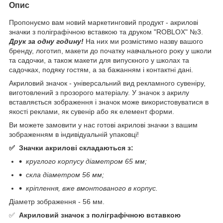
Опис
Пропонуємо вам новий маркетинговий продукт - акрилові
значки з поліграфічною вставкою та друком "ROBLOX" №3.
Друк за одну годину!
На них ми розмістимо назву вашого
бренду, логотип, макети до початку навчального року у школи
та садочки, а також макети для випускного у школах та
садочках, подяку гостям, а за бажанням і контактні дані.
Акриловий значок - універсальний вид рекламного сувеніру,
виготовлений з прозорого матеріалу. У значок з акрилу
вставляється зображення і значок може використовуватися в
якості реклами, як сувенір або як елемент форми.
Ви можете замовити у нас готові акрилові значки з вашим
зображенням в індивідуальній упаковці!
✅ Значки акрилові складаються з:
круглого корпусу діаметром 65 мм;
скла діаметром 56 мм;
кріплення, вже вмонтованого в корпус.
Діаметр зображення - 56 мм.
✅
Акриловий значок з поліграфічною вставкою