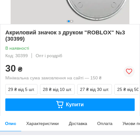
Акриловий значок з друком "ROBLOX" №3
(30399)
В наявності
Код: 30399
Опт і роздріб
30
₴
Мінімальна сума замовлення на сайті — 150 ₴
29 ₴
від 5 шт.
28 ₴
від 10 шт.
27 ₴
від 30 шт.
25 ₴
від 50
Купити
Опис
Характеристики
Доставка
Оплата
Умови п