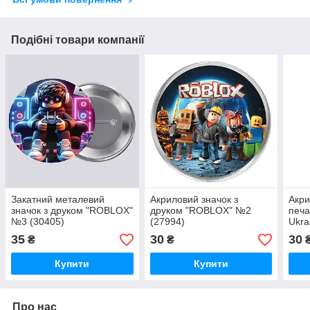
Подібні товари компанії
Закатний металевий
Акриловий значок з
Акри
значок з друком "ROBLOX"
друком "ROBLOX" №2
печа
№3 (30405)
(27994)
Ukra
35
30
30
₴
₴
Купити
Купити
Про нас