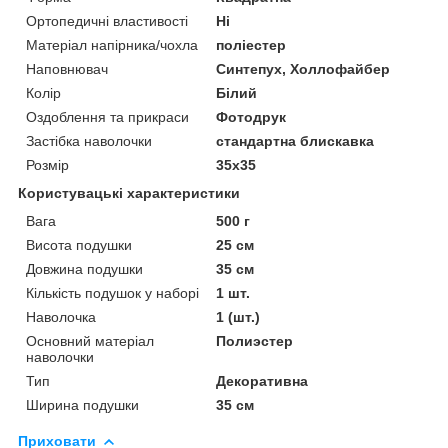
Ортопедичні властивості
Ні
Матеріал напірника/чохла
поліестер
Наповнювач
Синтепух, Холлофайбер
Колір
Білий
Оздоблення та прикраси
Фотодрук
Застібка наволочки
стандартна блискавка
Розмір
35x35
Користувацькі характеристики
Вага
500 г
Висота подушки
25 см
Довжина подушки
35 см
Кількість подушок у наборі
1 шт.
Наволочка
1 (шт.)
Основний матеріал
Полиэстер
наволочки
Тип
Декоративна
Ширина подушки
35 см
Приховати