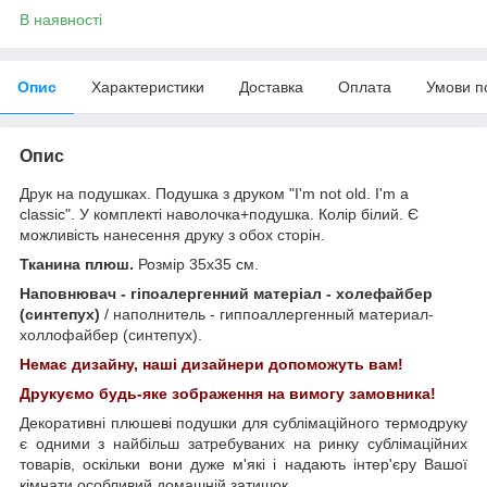
В наявності
Опис
Характеристики
Доставка
Оплата
Умови п
Опис
Друк на подушках. Подушка з друком "I'm not old. I'm a
classic". У комплекті наволочка+подушка. Колір білий. Є
можливість нанесення друку з обох сторін.
Тканина плюш.
Розмір 35х35 см.
Наповнювач - гіпоалергенний матеріал - холефайбер
(синтепух)
/ наполнитель - гиппоаллергенный материал-
холлофайбер (синтепух).
Немає дизайну, наші дизайнери допоможуть вам!
Друкуємо будь-яке зображення на вимогу замовника!
Декоративні плюшеві подушки для сублімаційного термодруку
є одними з найбільш затребуваних на ринку сублімаційних
товарів, оскільки вони дуже м'які і надають інтер'єру Вашої
кімнати особливий домашній затишок.