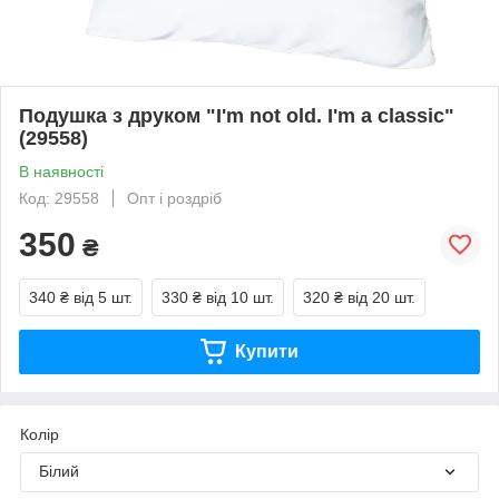
Подушка з друком "I'm not old. I'm a classic"
(29558)
В наявності
Код: 29558
Опт і роздріб
350
₴
340 ₴
від 5 шт.
330 ₴
від 10 шт.
320 ₴
від 20 шт.
Купити
Колір
Білий