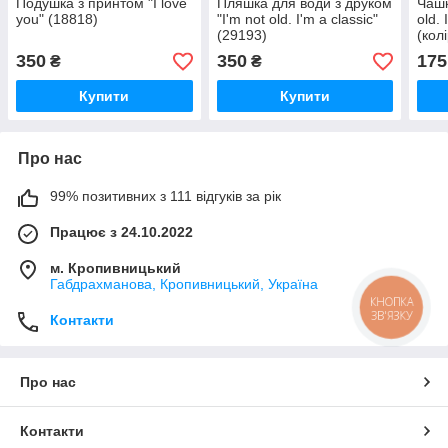
Подушка з принтом "I love
Пляшка для води з друком
Чашк
you" (18818)
"I'm not old. I'm a classic"
old. 
(29193)
(кол
350
350
175
₴
₴
Купити
Купити
Про нас
99% позитивних з 111 відгуків за рік
Працює з 24.10.2022
м. Кропивницький
Габдрахманова, Кропивницький, Україна
КНОПКА
ЗВ'ЯЗКУ
Контакти
Про нас
Контакти