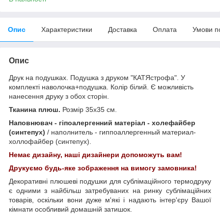
Опис
Характеристики
Доставка
Оплата
Умови п
Опис
Друк на подушках. Подушка з друком "КАТЯстрофа". У
комплекті наволочка+подушка. Колір білий. Є можливість
нанесення друку з обох сторін.
Тканина плюш.
Розмір 35х35 см.
Наповнювач - гіпоалергенний матеріал - холефайбер
(синтепух)
/ наполнитель - гиппоаллергенный материал-
холлофайбер (синтепух).
Немає дизайну, наші дизайнери допоможуть вам!
Друкуємо будь-яке зображення на вимогу замовника!
Декоративні плюшеві подушки для сублімаційного термодруку
є одними з найбільш затребуваних на ринку сублімаційних
товарів, оскільки вони дуже м'які і надають інтер'єру Вашої
кімнати особливий домашній затишок.