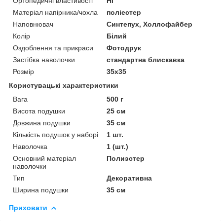
Ортопедичні властивості
Ні
Матеріал напірника/чохла
поліестер
Наповнювач
Синтепух, Холлофайбер
Колір
Білий
Оздоблення та прикраси
Фотодрук
Застібка наволочки
стандартна блискавка
Розмір
35x35
Користувацькі характеристики
Вага
500 г
Висота подушки
25 см
Довжина подушки
35 см
Кількість подушок у наборі
1 шт.
Наволочка
1 (шт.)
Основний матеріал
Полиэстер
наволочки
Тип
Декоративна
Ширина подушки
35 см
Приховати