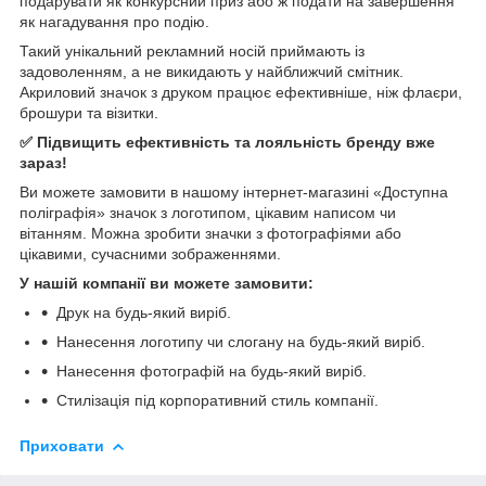
подарувати як конкурсний приз або ж подати на завершення
як нагадування про подію.
Такий унікальний рекламний носій приймають із
задоволенням, а не викидають у найближчий смітник.
Акриловий значок з друком працює ефективніше, ніж флаєри,
брошури та візитки.
✅ Підвищить ефективність та лояльність бренду вже
зараз!
Ви можете замовити в нашому інтернет-магазині «Доступна
поліграфія» значок з логотипом, цікавим написом чи
вітанням. Можна зробити значки з фотографіями або
цікавими, сучасними зображеннями.
У нашій компанії ви можете замовити:
Друк на будь-який виріб.
Нанесення логотипу чи слогану на будь-який виріб.
Нанесення фотографій на будь-який виріб.
Стилізація під корпоративний стиль компанії.
Приховати