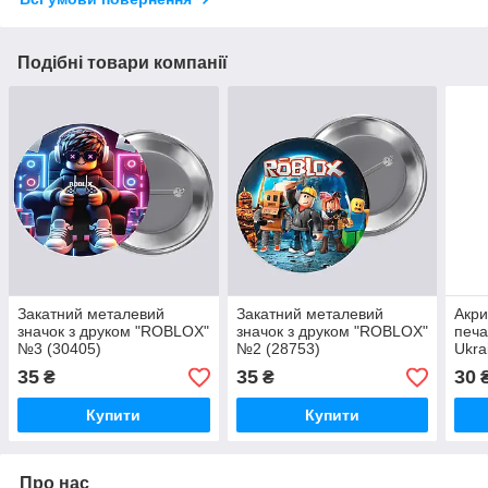
Подібні товари компанії
Закатний металевий
Закатний металевий
Акри
значок з друком "ROBLOX"
значок з друком "ROBLOX"
печа
№3 (30405)
№2 (28753)
Ukra
35
35
30
₴
₴
Купити
Купити
Про нас