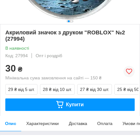
Акриловий значок з друком "ROBLOX" №2
(27994)
В наявності
Код: 27994
Опт і роздріб
30
₴
Мінімальна сума замовлення на сайті — 150 ₴
29 ₴
від 5 шт.
28 ₴
від 10 шт.
27 ₴
від 30 шт.
25 ₴
від 50
Купити
Опис
Характеристики
Доставка
Оплата
Умови п