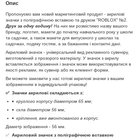
Опис
Пропонуємо вам новий маркетинговий продукт - акрилові
значки з поліграфічною вставкою та друком "ROBLOX" №2.
Друк за одну годину!
На них ми розмістимо назву вашого
бренду, логотип, макети до початку навчального року у школи
та садочки, а також макети для випускного у школах та
садочках, подяку гостям, а за бажанням і контактні дані.
Акриловий значок - універсальний вид рекламного сувеніру,
виготовлений з прозорого матеріалу. У значок з акрилу
вставляється зображення і значок може використовуватися в
якості реклами, як сувенір або як елемент форми.
Ви можете замовити у нас готові акрилові значки з вашим
зображенням в індивідуальній упаковці!
✅ Значки акрилові складаються з:
круглого корпусу діаметром 65 мм;
скла діаметром 56 мм;
кріплення, вже вмонтованого в корпус.
Діаметр зображення - 56 мм.
✅
Акриловий значок з поліграфічною вставкою