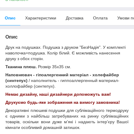
Опис
Характеристики
Доставка
Оплата
Умови п
Опис
Друк на подушках. Подушка з друком "БезНадія". У комплекті
наволочка+подушка. Колір білий. Є можливість нанесення
друку з обох сторін.
Тканина плюш.
Розмір 35х35 см.
Наповнювач - гіпоалергенний матеріал - холефайбер
(синтепух)
/ наполнитель - гиппоаллергенный материал-
холлофайбер (синтепух).
Немає дизайну, наші дизайнери допоможуть вам!
Друкуємо будь-яке зображення на вимогу замовника!
Декоративні плюшеві подушки для сублімаційного термодруку
є одними з найбільш затребуваних на ринку сублімаційних
товарів, оскільки вони дуже м'які і надають інтер'єру Вашої
кімнати особливий домашній затишок.