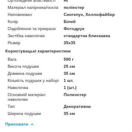
Ортопедичні властивості
Ні
Матеріал напірника/чохла
поліестер
Наповнювач
Синтепух, Холлофайбер
Колір
Білий
Оздоблення та прикраси
Фотодрук
Застібка наволочки
стандартна блискавка
Розмір
35x35
Користувацькі характеристики
Вага
500 г
Висота подушки
25 см
Довжина подушки
35 см
Кількість подушок у наборі
1 шт.
Наволочка
1 (шт.)
Основний матеріал
Полиэстер
наволочки
Тип
Декоративна
Ширина подушки
35 см
Приховати