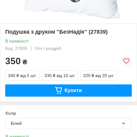
Подушка з друком "БезНадія" (27839)
В наявності
Код: 27839
Опт і роздріб
350
₴
340 ₴
від 5 шт.
330 ₴
від 10 шт.
320 ₴
від 20 шт.
Купити
Колір
Білий
В наявності