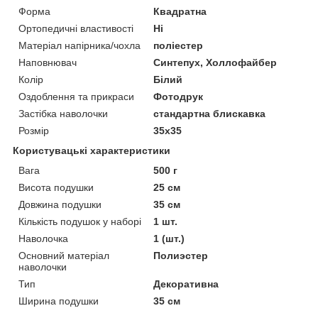
Форма
Квадратна
Ортопедичні властивості
Ні
Матеріал напірника/чохла
поліестер
Наповнювач
Синтепух, Холлофайбер
Колір
Білий
Оздоблення та прикраси
Фотодрук
Застібка наволочки
стандартна блискавка
Розмір
35x35
Користувацькі характеристики
Вага
500 г
Висота подушки
25 см
Довжина подушки
35 см
Кількість подушок у наборі
1 шт.
Наволочка
1 (шт.)
Основний матеріал
Полиэстер
наволочки
Тип
Декоративна
Ширина подушки
35 см