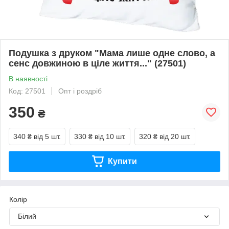
Подушка з друком "Мама лише одне слово, а
сенс довжиною в ціле життя..." (27501)
В наявності
Код: 27501
Опт і роздріб
350
₴
340 ₴
від 5 шт.
330 ₴
від 10 шт.
320 ₴
від 20 шт.
Купити
Колір
Білий