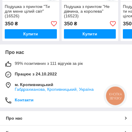
Подушка з принтом "Ти
Подушка з принтом "Не
Поду
для мене цілий світ"
дівчина, а королева"
ти н
(16526)
(16523)
ціло
350
350
350
₴
₴
Купити
Купити
Про нас
99% позитивних з 111 відгуків за рік
Працює з 24.10.2022
м. Кропивницький
Габдрахманова, Кропивницький, Україна
КНОПКА
ЗВ'ЯЗКУ
Контакти
Про нас