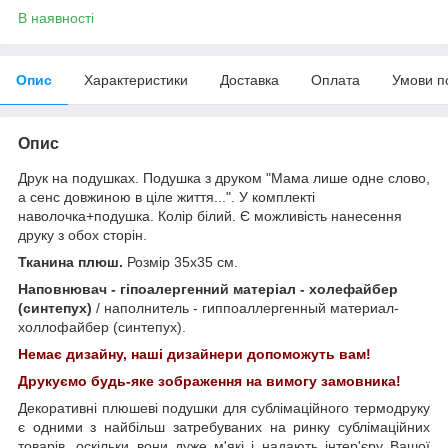
В наявності
Опис
Характеристики
Доставка
Оплата
Умови п
Опис
Друк на подушках. Подушка з друком "Мама лише одне слово,
а сенс довжиною в ціле життя...". У комплекті
наволочка+подушка. Колір білий. Є можливість нанесення
друку з обох сторін.
Тканина плюш.
Розмір 35х35 см.
Наповнювач - гіпоалергенний матеріал - холефайбер
(синтепух)
/ наполнитель - гиппоаллергенный материал-
холлофайбер (синтепух).
Немає дизайну, наші дизайнери допоможуть вам!
Друкуємо будь-яке зображення на вимогу замовника!
Декоративні плюшеві подушки для сублімаційного термодруку
є одними з найбільш затребуваних на ринку сублімаційних
товарів, оскільки вони дуже м'які і надають інтер'єру Вашої