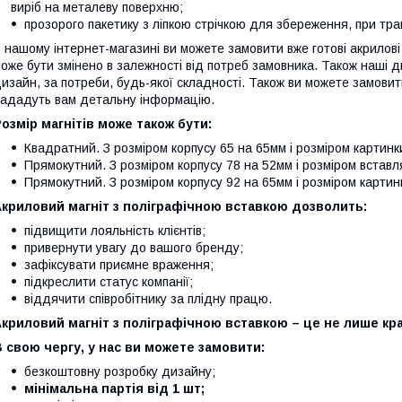
виріб на металеву поверхню;
прозорого пакетику з ліпкою стрічкою для збереження, при тра
 нашому інтернет-магазині ви можете замовити вже готові акрилові
оже бути змінено в залежності від потреб замовника. Також наші
изайн, за потреби, будь-якої складності. Також ви можете замов
ададуть вам детальну інформацію.
озмір магнітів може також бути:
Квадратний. З розміром корпусу 65 на 65мм і розміром картинк
Прямокутний. З розміром корпусу 78 на 52мм і розміром встав
Прямокутний. З розміром корпусу 92 на 65мм і розміром картин
Акриловий магніт з поліграфічною вставкою дозволить:
підвищити лояльність клієнтів;
привернути увагу до вашого бренду;
зафіксувати приємне враження;
підкреслити статус компанії;
віддячити співробітнику за плідну працю.⠀
криловий магніт з поліграфічною вставкою – це не лише кра
 свою чергу, у нас ви можете замовити:
безкоштовну розробку дизайну;
мінімальна партія від 1 шт;
⠀