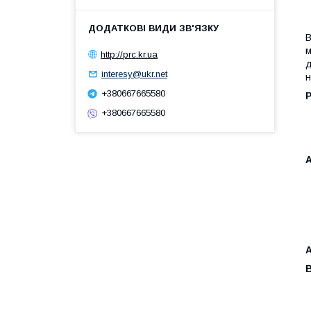
В
м
http://prc.kr.ua
д
interesy@ukr.net
н
+380667665580
Р
+380667665580
А
В