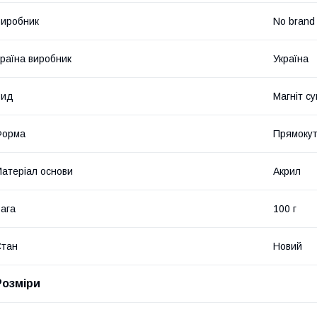
иробник
No brand
раїна виробник
Україна
Вид
Магніт с
Форма
Прямоку
атеріал основи
Акрил
ага
100 г
Стан
Новий
Розміри