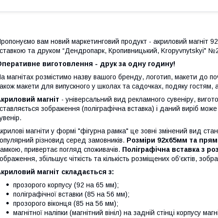
ропонуємо вам новий маркетинговий продукт - акриловий магніт 92
ставкою та друком “Дендропарк, Кропивницький, Kropyvnytskyi" №2
перативне виготовлення - друк за одну годину!
а магнітах розмістимо назву вашого бренду, логотип, макети до по
акож макети для випускного у школах та садочках, подяку гостям, а
Акриловий магніт
- універсальний вид рекламного сувеніру, вигото
ставляється зображення (поліграфічна вставка) і даний виріб може
увенір.
крилові магніти у формі "фігурна рамка" це зовні змінений вид ста
опулярний різновид серед замовників.
Розміри 92х65мм та прям
амкою, привертає погляд споживачів.
Поліграфічна вставка з р
ображення, збільшує чіткість та кількість розміщених об’єктів, зобр
криловий магніт складається з:
прозорого корпусу (92 на 65 мм);
поліграфічної вставки (85 на 56 мм);
прозорого віконця (85 на 56 мм);
магнітної наліпки (магнітний вініл) на задній стінці корпусу маг