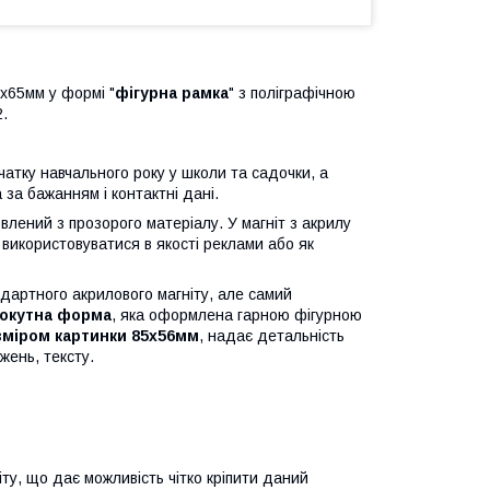
х65мм у формі "
фігурна рамка
" з поліграфічною
.
чатку навчального року у школи та садочки, а
 за бажанням і контактні дані.
влений з прозорого матеріалу. У магніт з акрилу
 використовуватися в якості реклами або як
ндартного акрилового магніту, але самий
окутна
форма
, яка оформлена гарною фігурною
озміром картинки 85х56мм
, надає детальність
ажень, тексту.
ніту, що дає можливість чітко кріпити даний