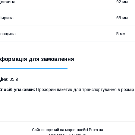
Довжина
92 мм
Ширина
65 мм
Товщина
5 мм
нформація для замовлення
іна:
35 ₴
посіб упаковки:
Прозорий пакетик для транспортування в розмір
Сайт створений на маркетплейсі
Prom.ua