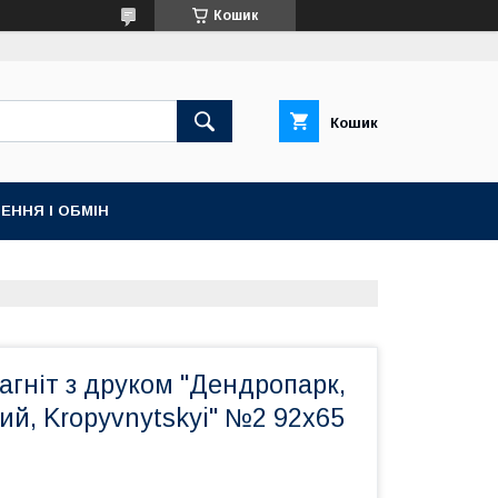
Кошик
Кошик
ЕННЯ І ОБМІН
гніт з друком "Дендропарк,
й, Kropyvnytskyi" №2 92x65