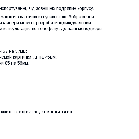
нспортуванні, від зовнішніх подряпин корпусу.
 магніти з картинкою і упаковкою. Зображення
 дизайнери можуть розробити індивідуальний
ити консультацію по телефону, де наші менеджери
и 57 на 57мм;
ляемой картинки 71 на 45мм.
ки 85 на 56мм.
сиво та ефектно, але й вигідно.