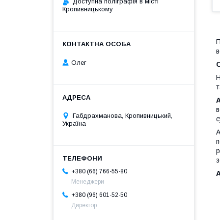
Доступна поліграфія в місті
Кропивницькому
П
в
Олег
О
Н
т
в
Габдрахманова, Кропивницький,
с
Україна
А
п
р
з
+380 (66) 766-55-80
А
Менеджери
+380 (96) 601-52-50
Директор