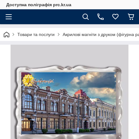
Доступна поліграфія prc.kr.ua
Товари та послуги
Акрилові магніти з друком (фігурна р