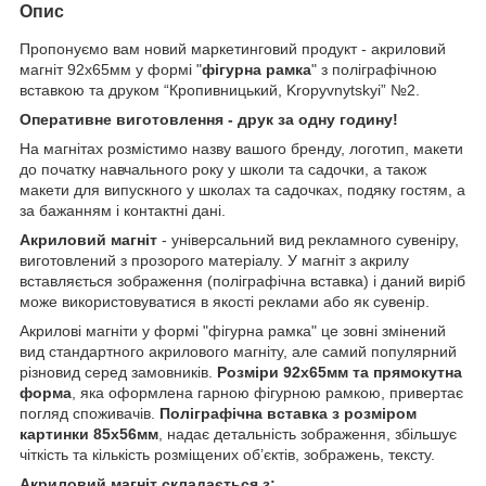
Опис
Пропонуємо вам новий маркетинговий продукт - акриловий
магніт 92х65мм у формі "
фігурна рамка
" з поліграфічною
вставкою та друком “Кропивницький, Kropyvnytskyi” №2.
Оперативне виготовлення - друк за одну годину!
На магнітах розмістимо назву вашого бренду, логотип, макети
до початку навчального року у школи та садочки, а також
макети для випускного у школах та садочках, подяку гостям, а
за бажанням і контактні дані.
Акриловий магніт
- універсальний вид рекламного сувеніру,
виготовлений з прозорого матеріалу. У магніт з акрилу
вставляється зображення (поліграфічна вставка) і даний виріб
може використовуватися в якості реклами або як сувенір.
Акрилові магніти у формі "фігурна рамка" це зовні змінений
вид стандартного акрилового магніту, але самий популярний
різновид серед замовників.
Розміри 92х65мм та прямокутна
форма
, яка оформлена гарною фігурною рамкою, привертає
погляд споживачів.
Поліграфічна вставка з розміром
картинки 85х56мм
, надає детальність зображення, збільшує
чіткість та кількість розміщених об’єктів, зображень, тексту.
Акриловий магніт складається з: