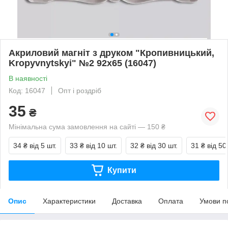
Акриловий магніт з друком "Кропивницький,
Kropyvnytskyi" №2 92x65 (16047)
В наявності
Код: 16047
Опт і роздріб
35
₴
Мінімальна сума замовлення на сайті — 150 ₴
34 ₴
від 5 шт.
33 ₴
від 10 шт.
32 ₴
від 30 шт.
31 ₴
від 50
Купити
Опис
Характеристики
Доставка
Оплата
Умови п