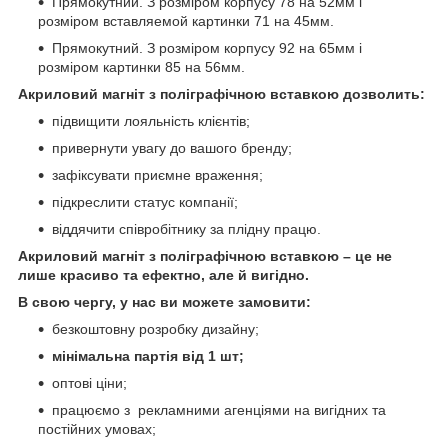
Прямокутний. З розміром корпусу 78 на 52мм і
розміром вставляемой картинки 71 на 45мм.
Прямокутний. З розміром корпусу 92 на 65мм і
розміром картинки 85 на 56мм.
Акриловий магніт з поліграфічною вставкою дозволить:
підвищити лояльність клієнтів;
привернути увагу до вашого бренду;
зафіксувати приємне враження;
підкреслити статус компанії;
віддячити співробітнику за плідну працю.⠀
Акриловий магніт з поліграфічною вставкою – це не
лише красиво та ефектно, але й вигідно.
В свою чергу, у нас ви можете замовити:
безкоштовну розробку дизайну;
мінімальна партія від 1 шт;
⠀
оптові ціни;
працюємо з рекламними агенціями на вигідних та
постійних умовах;