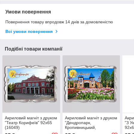
Умови повернення
Повернення товару впродовж 14 днів за домовленістю
Всі умови повернення
Подібні товари компанії
Акриловий магніт з друком
Акриловий магніт з друком
Акри
"Театр Корифеїв" 92x65
"Дендропарк,
"З У
(16049)
Кропивницький,
92x6
Kropyvnytskyi" 92x65