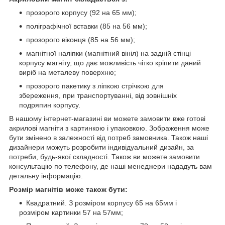
прозорого корпусу (92 на 65 мм);
поліграфічної вставки (85 на 56 мм);
прозорого віконця (85 на 56 мм);
магнітної наліпки (магнітний вініл) на задній стінці
корпусу магніту, що дає можливість чітко кріпити даний
виріб на металеву поверхню;
прозорого пакетику з ліпкою стрічкою для
збереження, при транспортуванні, від зовнішніх
подряпин корпусу.
В нашому інтернет-магазині ви можете замовити вже готові
акрилові магніти з картинкою і упаковкою. Зображення може
бути змінено в залежності від потреб замовника. Також наші
дизайнери можуть розробити індивідуальний дизайн, за
потреби, будь-якої складності. Також ви можете замовити
консультацію по телефону, де наші менеджери нададуть вам
детальну інформацію.
Розмір магнітів може також бути:
Квадратний. З розміром корпусу 65 на 65мм і
розміром картинки 57 на 57мм;