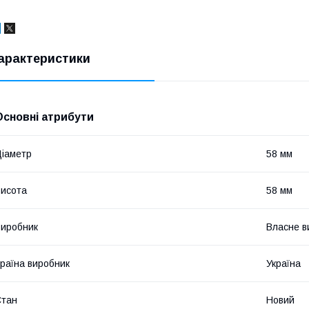
арактеристики
Основні атрибути
іаметр
58 мм
исота
58 мм
иробник
Власне в
раїна виробник
Україна
Стан
Новий