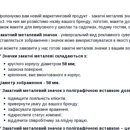
ропонуємо вам новий маркетинговий продукт - закатні металеві зна
3. На них ми розмістимо назву вашого бренду, логотип, макети до 
акож макети для випускного у школах та садочках, подяку гостям, а
Закатний металевий значок
- універсальний вид рекламного сувен
ставляється зображення і значок може використовуватися в якості 
и можете замовити у нас готові закатні металеві значки з вашим зо
 Значки закатні металеві складаються з:
круглого корпусу діаметром
58 мм;
захисна поверхня;
кріплення, вже вмонтованого в корпус
.
іаметр зображення - 58 мм.
✅
Закатний металевий значок з поліграфічною вставкою доз
підвищити лояльність клієнтів;
привернути увагу до вашого бренду;
зафіксувати приємне враження;
підкреслити статус компанії;
віддячити співробітнику за плідну працю.⠀
 Закатний металевий значок з поліграфічною вставкою – це 