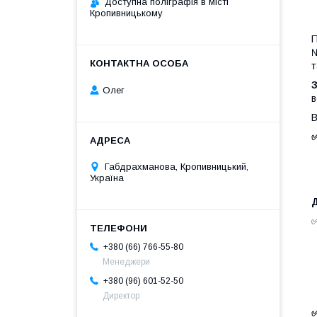
Доступна поліграфія в місті
Кропивницькому
П
№
т
Олег
в
В
✅
Габдрахманова, Кропивницький,
Україна
Д
+380 (66) 766-55-80
Менеджери
+380 (96) 601-52-50
Директор
✅