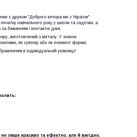
чки з друком "Доброго вечора ми з України"
початку навчального року у школи та садочки, а
 за бажанням і контактні дані.
іру, виготовлений з металу. У значок
реклами, як сувенір або як елемент форми.
браженням в індивідуальній упаковці!
волить:
не лише красиво та ефектно, але й вигідно.