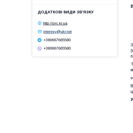
В
http://prc.kr.ua
interesy@ukr.net
+380667665580
З
+380667665580
(
п
Т
м
В
ц
У