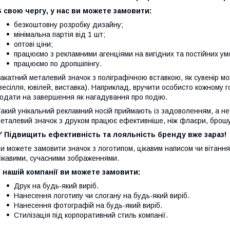
 свою чергу, у нас ви можете замовити:
безкоштовну розробку дизайну;
мінімальна партія від 1 шт;⠀
оптові ціни;
працюємо з рекламними агенціями на вигідних та постійних ум
працюємо по дропшіпінгу.
акатний металевий значок з поліграфічною вставкою, як сувенір м
весілля, ювілей, виставка). Наприклад, вручити особисто кожному 
одати на завершення як нагадування про подію.
акий унікальний рекламний носій приймають із задоволенням, а не
еталевий значок з друком працює ефективніше, ніж флаєри, брошур
✅ Підвищить ефективність та лояльність бренду вже зараз!
и можете замовити значок з логотипом, цікавим написом чи вітанн
ікавими, сучасними зображеннями.
 нашій компанії ви можете замовити:
Друк на будь-який виріб.
Нанесення логотипу чи слогану на будь-який виріб.
Нанесення фотографій на будь-який виріб.
Стилізація під корпоративний стиль компанії.