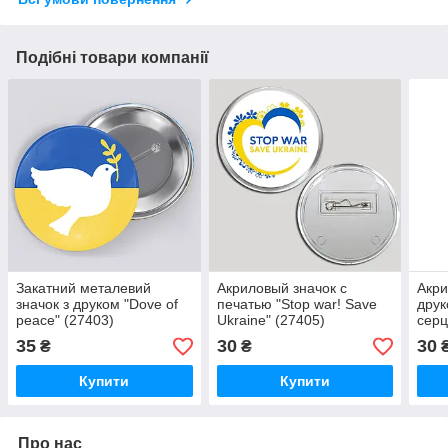
Подібні товари компанії
Закатний металевий
Акриловый значок с
Акри
значок з друком "Dove of
печатью "Stop war! Save
друк
peace" (27403)
Ukraine" (27405)
серц
35
30
30
₴
₴
Купити
Купити
Про нас