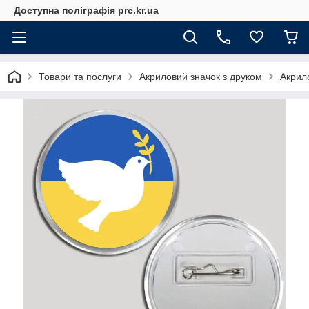
Доступна поліграфія prc.kr.ua
Товари та послуги
Акриловий значок з друком
Акрило