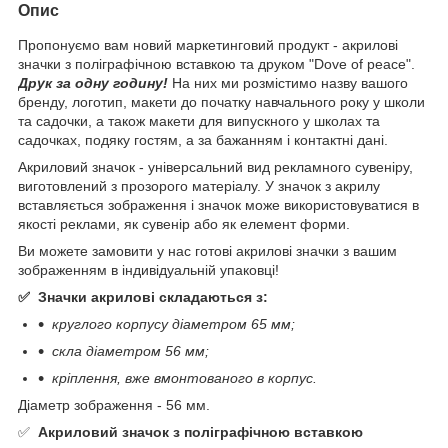
Опис
Пропонуємо вам новий маркетинговий продукт - акрилові
значки з поліграфічною вставкою та друком "Dove of peace".
Друк за одну годину!
На них ми розмістимо назву вашого
бренду, логотип, макети до початку навчального року у школи
та садочки, а також макети для випускного у школах та
садочках, подяку гостям, а за бажанням і контактні дані.
Акриловий значок - універсальний вид рекламного сувеніру,
виготовлений з прозорого матеріалу. У значок з акрилу
вставляється зображення і значок може використовуватися в
якості реклами, як сувенір або як елемент форми.
Ви можете замовити у нас готові акрилові значки з вашим
зображенням в індивідуальній упаковці!
✅ Значки акрилові складаються з:
круглого корпусу діаметром 65 мм;
скла діаметром 56 мм;
кріплення, вже вмонтованого в корпус.
Діаметр зображення - 56 мм.
✅
Акриловий значок з поліграфічною вставкою