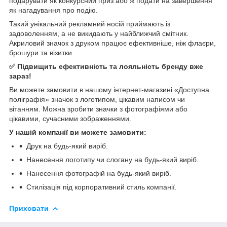
подарувати як конкурсний приз або ж подати на завершення
як нагадування про подію.
Такий унікальний рекламний носій приймають із
задоволенням, а не викидають у найближчий смітник.
Акриловий значок з друком працює ефективніше, ніж флаєри,
брошури та візитки.
✅ Підвищить ефективність та лояльність бренду вже
зараз!
Ви можете замовити в нашому інтернет-магазині «Доступна
поліграфія» значок з логотипом, цікавим написом чи
вітанням. Можна зробити значки з фотографіями або
цікавими, сучасними зображеннями.
У нашій компанії ви можете замовити:
Друк на будь-який виріб.
Нанесення логотипу чи слогану на будь-який виріб.
Нанесення фотографій на будь-який виріб.
Стилізація під корпоративний стиль компанії.
Приховати