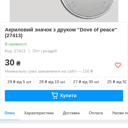
Акриловий значок з друком "Dove of peace"
(27413)
В наявності
Код: 27413
Опт і роздріб
30
₴
Мінімальна сума замовлення на сайті — 150 ₴
29 ₴
від 5 шт.
28 ₴
від 10 шт.
27 ₴
від 30 шт.
25 ₴
від 50
Купити
Опис
Характеристики
Доставка
Оплата
Умови п