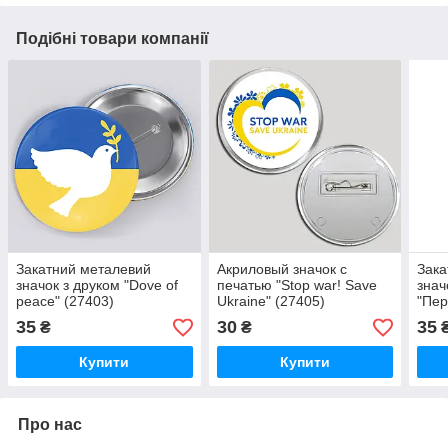
Подібні товари компанії
Закатний металевий
Акриловый значок с
Зака
значок з друком "Dove of
печатью "Stop war! Save
знач
peace" (27403)
Ukraine" (27405)
"Пе
(273
35
30
35
₴
₴
Купити
Купити
Про нас