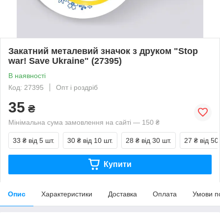
Закатний металевий значок з друком "Stop
war! Save Ukraine" (27395)
В наявності
Код: 27395
Опт і роздріб
35
₴
Мінімальна сума замовлення на сайті — 150 ₴
33 ₴
від 5 шт.
30 ₴
від 10 шт.
28 ₴
від 30 шт.
27 ₴
від 50
Купити
Опис
Характеристики
Доставка
Оплата
Умови п