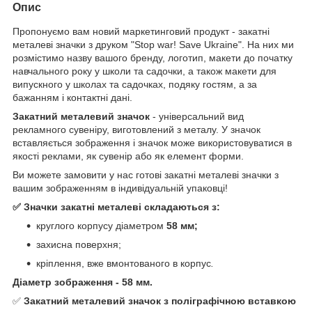
Опис
Пропонуємо вам новий маркетинговий продукт - закатні
металеві значки з друком "Stop war! Save Ukraine". На них ми
розмістимо назву вашого бренду, логотип, макети до початку
навчального року у школи та садочки, а також макети для
випускного у школах та садочках, подяку гостям, а за
бажанням і контактні дані.
Закатний металевий значок
- універсальний вид
рекламного сувеніру, виготовлений з металу. У значок
вставляється зображення і значок може використовуватися в
якості реклами, як сувенір або як елемент форми.
Ви можете замовити у нас готові закатні металеві значки з
вашим зображенням в індивідуальній упаковці!
✅ Значки закатні металеві складаються з:
круглого корпусу діаметром
58 мм;
захисна поверхня;
кріплення, вже вмонтованого в корпус
.
Діаметр зображення - 58 мм.
✅
Закатний металевий значок з поліграфічною вставкою