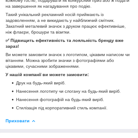
кожному гостю, подарувати як конкурсний приз або ж подати
на завершення як нагадування про подію.
Такий унікальний рекламний носій приймають із
задоволенням, а не викидають у найближчий смітник.
Закатний металевий значок з друком працює ефективніше,
ніж флаєри, брошури та візитки.
✅ Підвищить ефективність та лояльність бренду вже
зараз!
Ви можете замовити значок з логотипом, цікавим написом чи
вітанням. Можна зробити значки з фотографіями або
цікавими, сучасними зображеннями.
У нашій компанії ви можете замовити:
Друк на будь-який виріб.
Нанесення логотипу чи слогану на будь-який виріб.
Нанесення фотографій на будь-який виріб.
Стилізація під корпоративний стиль компанії.
Приховати