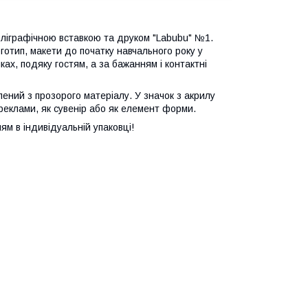
оліграфічною вставкою та друком "Labubu" №1.
готип, макети до початку навчального року у
ах, подяку гостям, а за бажанням і контактні
лений з прозорого матеріалу. У значок з акрилу
реклами, як сувенір або як елемент форми.
ям в індивідуальній упаковці!