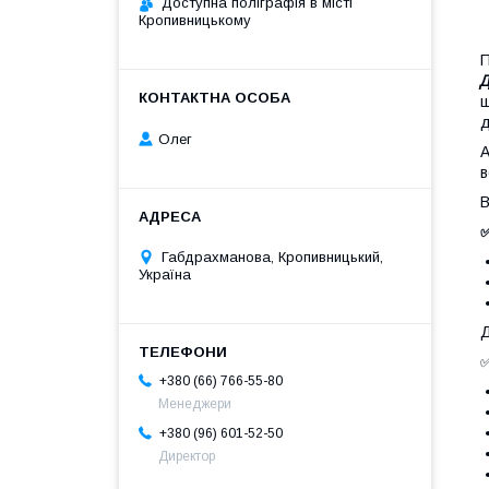
Доступна поліграфія в місті
Кропивницькому
П
Д
ш
д
Олег
А
в
В
✅
Габдрахманова, Кропивницький,
Україна
Д
+380 (66) 766-55-80
Менеджери
+380 (96) 601-52-50
Директор