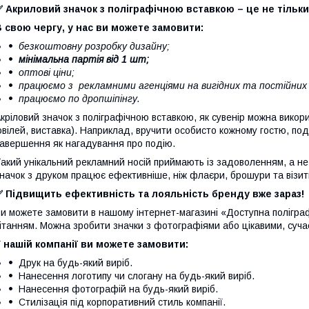
 Акриловий значок з поліграфічною вставкою – це не тільки
 свою чергу, у нас ви можете замовити:
безкоштовну розробку дизайну;
мінімальна партія від 1 шт;
⠀
оптові ціни;
працюємо з рекламними агенціями на вигідних та постійних
працюємо по дропшіпінгу.
кріловий значок з поліграфічною вставкою, як сувенір можна викор
вілей, виставка). Наприклад, вручити особисто кожному гостю, по
авершення як нагадування про подію.
акий унікальний рекламний носій приймають із задоволенням, а не
начок з друком працює ефективніше, ніж флаєри, брошури та візит
✅ Підвищить ефективність та лояльність бренду вже зараз!
и можете замовити в нашому інтернет-магазині «Доступна поліграф
ітанням. Можна зробити значки з фотографіями або цікавими, суч
 нашій компанії ви можете замовити:
Друк на будь-який виріб.
Нанесення логотипу чи слогану на будь-який виріб.
Нанесення фотографій на будь-який виріб.
Стилізація під корпоративний стиль компанії.