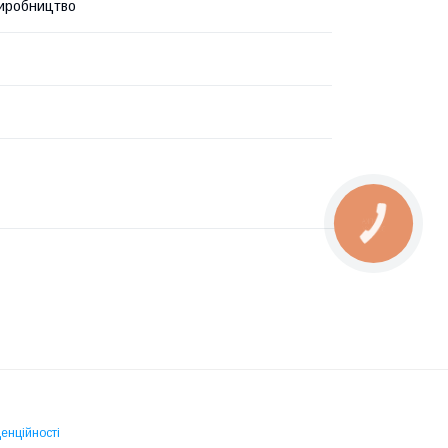
иробництво
КНОПКА
ЗВ'ЯЗКУ
енційності