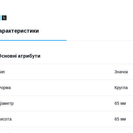
арактеристики
Основні атрибути
ип
Значок
Форма
Кругла
іаметр
65 мм
исота
65 мм