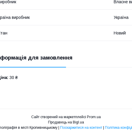
иробник
Власне в
раїна виробник
Україна
Стан
Новий
нформація для замовлення
іна:
30 ₴
Сайт створений на маркетплейсі
Prom.ua
Продавець на Bigl.ua
Доступна поліграфія в місті Кропивницькому |
Поскаржитися на контент
|
Політика конфід