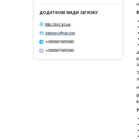
✅
В
http://prc.kr.ua
interesy@ukr.net
+380667665580
+380667665580
А
ю
з
Т
з
В
в
У