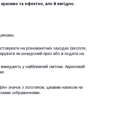
 красиво та ефектно, але й вигідно.
 умовах;
истовувати на різноманітних заходах (весілля,
дарувати як конкурсний приз або ж подати на
 викидають у найближчий смітник. Акриловий
ки.
ія» значок з логотипом, цікавим написом чи
асними зображеннями.