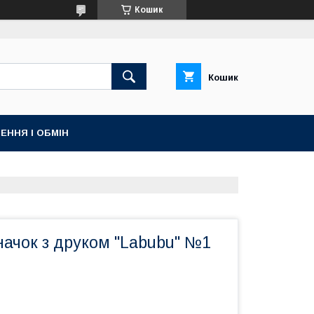
Кошик
Кошик
ЕННЯ І ОБМІН
ачок з друком "Labubu" №1