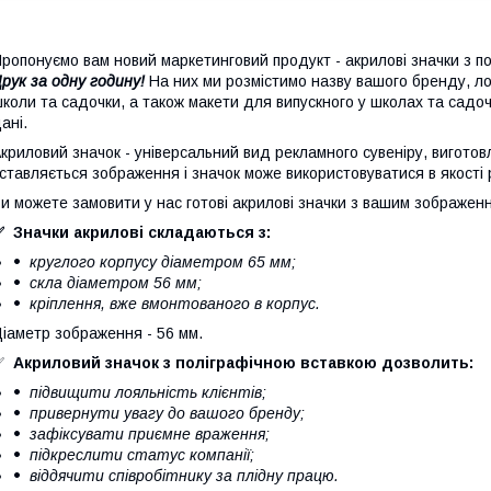
ропонуємо вам новий маркетинговий продукт - акрилові значки з п
рук за одну годину!
На них ми розмістимо назву вашого бренду, ло
коли та садочки, а також макети для випускного у школах та садочк
ані.
криловий значок - універсальний вид рекламного сувеніру, виготов
ставляється зображення і значок може використовуватися в якості 
и можете замовити у нас готові акрилові значки з вашим зображенн
 Значки акрилові складаються з:
круглого корпусу діаметром 65 мм;
скла діаметром 56 мм;
кріплення, вже вмонтованого в корпус.
іаметр зображення - 56 мм.
✅
Акриловий значок з поліграфічною вставкою дозволить:
підвищити лояльність клієнтів;
привернути увагу до вашого бренду;
зафіксувати приємне враження;
підкреслити статус компанії;
віддячити співробітнику за плідну працю.
⠀