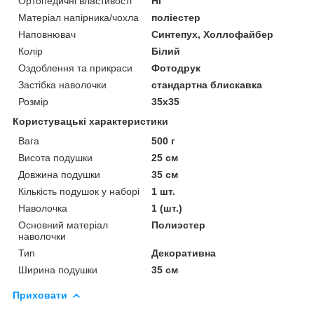
Ортопедичні властивості
Ні
Матеріал напірника/чохла
поліестер
Наповнювач
Синтепух, Холлофайбер
Колір
Білий
Оздоблення та прикраси
Фотодрук
Застібка наволочки
стандартна блискавка
Розмір
35x35
Користувацькі характеристики
Вага
500 г
Висота подушки
25 см
Довжина подушки
35 см
Кількість подушок у наборі
1 шт.
Наволочка
1 (шт.)
Основний матеріал
Полиэстер
наволочки
Тип
Декоративна
Ширина подушки
35 см
Приховати