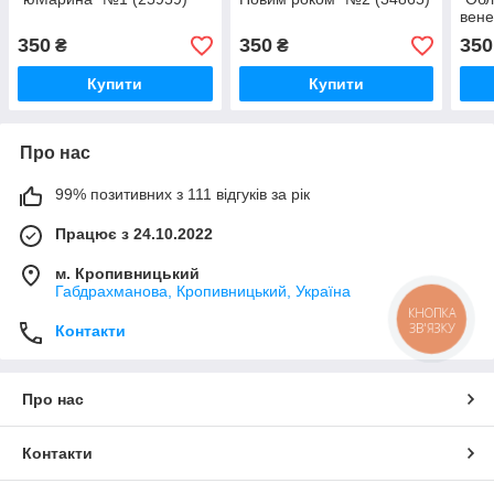
вене
дисп
350
350
350
₴
₴
Купити
Купити
Про нас
99% позитивних з 111 відгуків за рік
Працює з 24.10.2022
м. Кропивницький
Габдрахманова, Кропивницький, Україна
КНОПКА
ЗВ'ЯЗКУ
Контакти
Про нас
Контакти