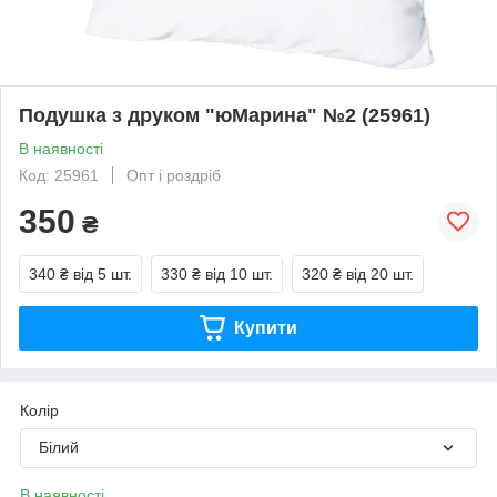
Подушка з друком "юМарина" №2 (25961)
В наявності
Код: 25961
Опт і роздріб
350
₴
340 ₴
від 5 шт.
330 ₴
від 10 шт.
320 ₴
від 20 шт.
Купити
Колір
Білий
В наявності