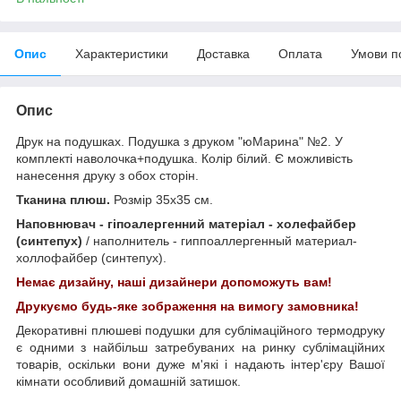
Опис
Характеристики
Доставка
Оплата
Умови п
Опис
Друк на подушках. Подушка з друком "юМарина" №2. У
комплекті наволочка+подушка. Колір білий. Є можливість
нанесення друку з обох сторін.
Тканина плюш.
Розмір 35х35 см.
Наповнювач - гіпоалергенний матеріал - холефайбер
(синтепух)
/ наполнитель - гиппоаллергенный материал-
холлофайбер (синтепух).
Немає дизайну, наші дизайнери допоможуть вам!
Друкуємо будь-яке зображення на вимогу замовника!
Декоративні плюшеві подушки для сублімаційного термодруку
є одними з найбільш затребуваних на ринку сублімаційних
товарів, оскільки вони дуже м'які і надають інтер'єру Вашої
кімнати особливий домашній затишок.