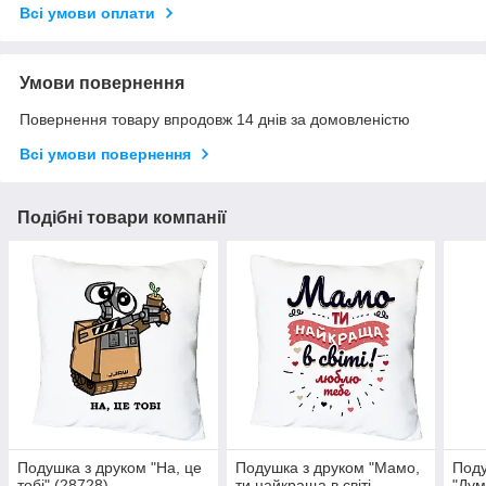
Всі умови оплати
Умови повернення
Повернення товару впродовж 14 днів за домовленістю
Всі умови повернення
Подібні товари компанії
Подушка з друком "На, це
Подушка з друком "Мамо,
Поду
тобі" (28728)
ти найкраща в світі,
"Дум