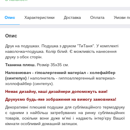
Опис
Характеристики
Доставка
Оплата
Умови п
Опис
Друк на подушках. Подушка з друком "ТиТаня". У комплекті
наволочка+подушка. Колір білий. Є можливість нанесення
друку з обох сторін.
Тканина плюш.
Розмір 35х35 см.
Наповнювач - гіпоалергенний матеріал - холефайбер
(синтепух)
/ наполнитель - гиппоаллергенный материал-
холлофайбер (синтепух).
Немає дизайну, наші дизайнери допоможуть вам!
Друкуємо будь-яке зображення на вимогу замовника!
Декоративні плюшеві подушки для сублімаційного термодруку
є одними з найбільш затребуваних на ринку сублімаційних
товарів, оскільки вони дуже м'які і надають інтер'єру Вашої
кімнати особливий домашній затишок.