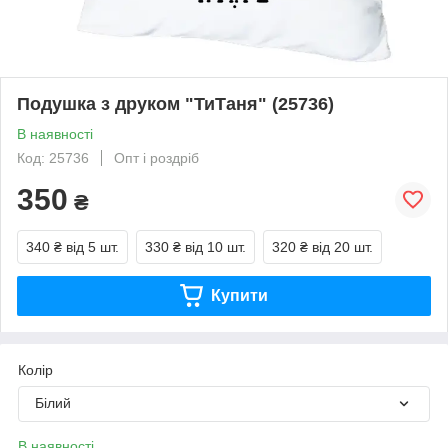
Подушка з друком "ТиТаня" (25736)
В наявності
Код: 25736
Опт і роздріб
350
₴
340 ₴
від 5 шт.
330 ₴
від 10 шт.
320 ₴
від 20 шт.
Купити
Колір
Білий
В наявності