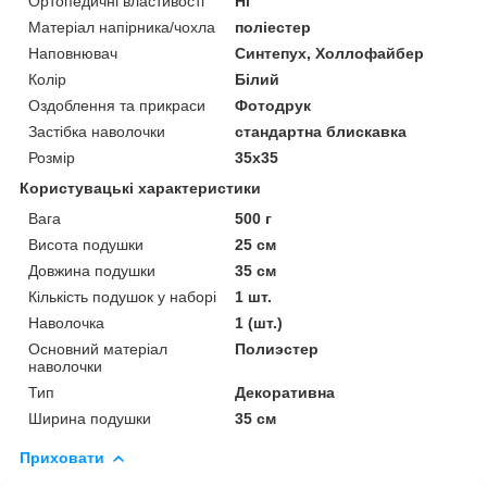
Ортопедичні властивості
Ні
Матеріал напірника/чохла
поліестер
Наповнювач
Синтепух, Холлофайбер
Колір
Білий
Оздоблення та прикраси
Фотодрук
Застібка наволочки
стандартна блискавка
Розмір
35x35
Користувацькі характеристики
Вага
500 г
Висота подушки
25 см
Довжина подушки
35 см
Кількість подушок у наборі
1 шт.
Наволочка
1 (шт.)
Основний матеріал
Полиэстер
наволочки
Тип
Декоративна
Ширина подушки
35 см
Приховати