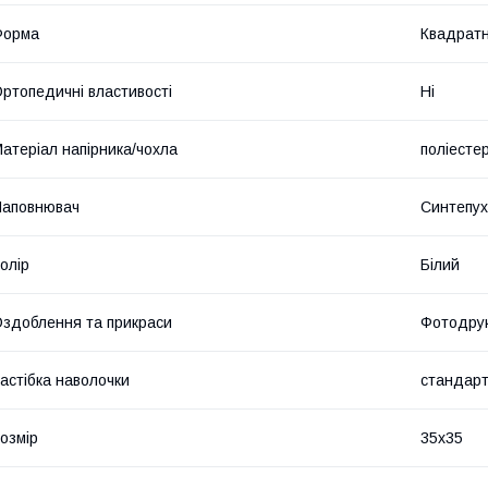
Форма
Квадрат
ртопедичні властивості
Ні
атеріал напірника/чохла
поліесте
Наповнювач
Синтепу
олір
Білий
здоблення та прикраси
Фотодру
астібка наволочки
стандарт
озмір
35x35