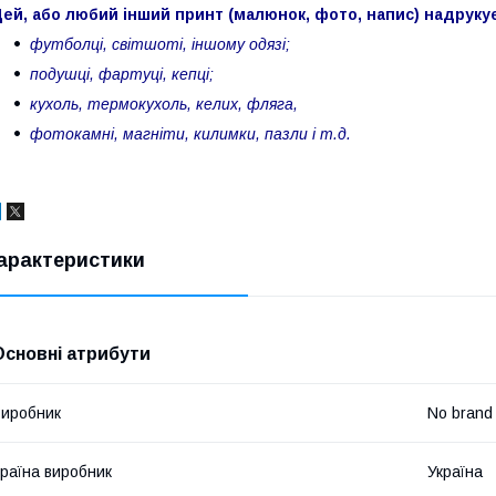
ей, або любий інший принт (малюнок, фото, напис) надруку
футболці, світшоті, іншому одязі;
подушці, фартуці, кепці;
кухоль, термокухоль, келих, фляга,
фотокамні, магніти, килимки, пазли і т.д.
арактеристики
Основні атрибути
иробник
No brand
раїна виробник
Україна