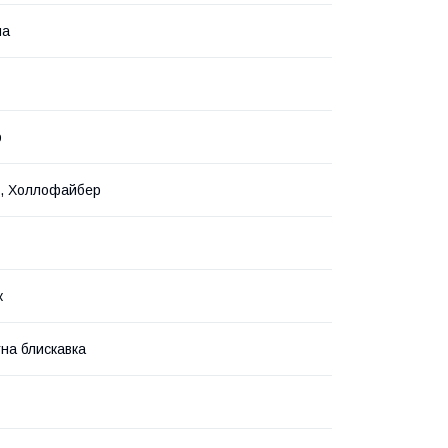
на
р
х, Холлофайбер
к
на блискавка