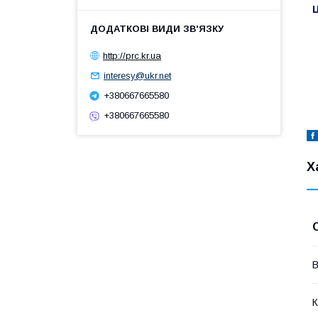
Ц
http://prc.kr.ua
interesy@ukr.net
+380667665580
+380667665580
Х
В
К