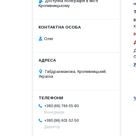
Доступна поліграфія в місті
н
Кропивницькому
Н
х
Олег
Д
с
У
Габдрахманова, Кропивницький,
Україна
+380 (66) 766-55-80
Менеджери
+380 (96) 601-52-50
Директор