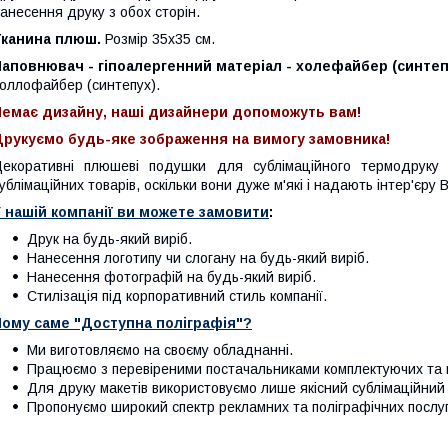
анесення друку з обох сторін.
Тканина плюш.
Розмір 35х35 см.
аповнювач - гіпоалергенний матеріал - холефайбер (синтеп
оллофайбер (синтепух).
Немає дизайну, наші дизайнери допоможуть вам!
Друкуємо будь-яке зображення на вимогу замовника!
екоративні плюшеві подушки для сублімаційного термодруку
ублімаційних товарів, оскільки вони дуже м'які і надають інтер'єр
 нашій компанії ви можете замовити
:
Друк на будь-який виріб.
Нанесення логотипу чи слогану на будь-який виріб.
Нанесення фотографій на будь-який виріб.
Стилізація під корпоративний стиль компанії.
Чому саме "Доступна поліграфія"?
Ми виготовляємо на своєму обладнанні.
Працюємо з перевіреними постачальниками комплектуючих та в
Для друку макетів використовуємо лише якісний сублімаційний 
Пропонуємо широкий спектр рекламних та поліграфічних послуг