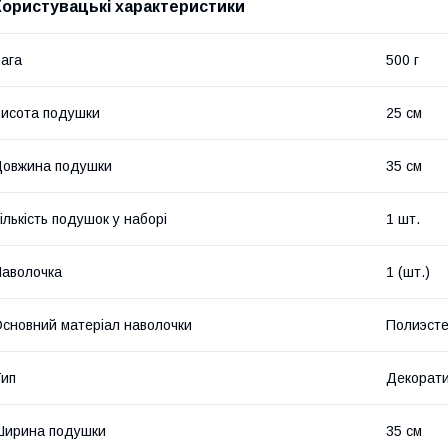
Користувацькі характеристики
ага
500 г
исота подушки
25 см
овжина подушки
35 см
ількість подушок у наборі
1 шт.
аволочка
1 (шт.)
сновний матеріал наволочки
Полиэст
ип
Декорат
Ширина подушки
35 см