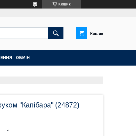
Кошик
Кошик
ЕННЯ І ОБМІН
уком "Капібара" (24872)