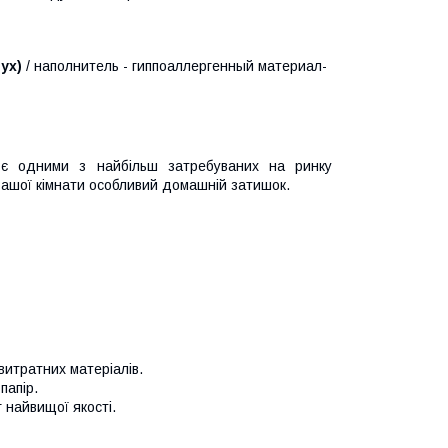
ух)
/ наполнитель - гиппоаллергенный материал-
 є одними з найбільш затребуваних на ринку
у Вашої кімнати особливий домашній затишок.
итратних матеріалів.
папір.
 найвищої якості.