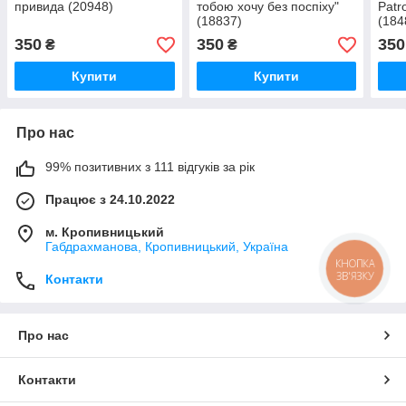
привида (20948)
тобою хочу без поспіху"
Patr
(18837)
(184
350
350
350
₴
₴
Купити
Купити
Про нас
99% позитивних з 111 відгуків за рік
Працює з 24.10.2022
м. Кропивницький
Габдрахманова, Кропивницький, Україна
КНОПКА
ЗВ'ЯЗКУ
Контакти
Про нас
Контакти