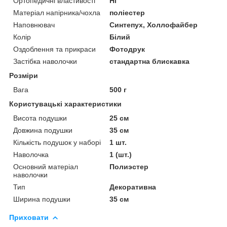
Ортопедичні властивості
Ні
Матеріал напірника/чохла
поліестер
Наповнювач
Синтепух, Холлофайбер
Колір
Білий
Оздоблення та прикраси
Фотодрук
Застібка наволочки
стандартна блискавка
Розміри
Вага
500 г
Користувацькі характеристики
Висота подушки
25 см
Довжина подушки
35 см
Кількість подушок у наборі
1 шт.
Наволочка
1 (шт.)
Основний матеріал
Полиэстер
наволочки
Тип
Декоративна
Ширина подушки
35 см
Приховати