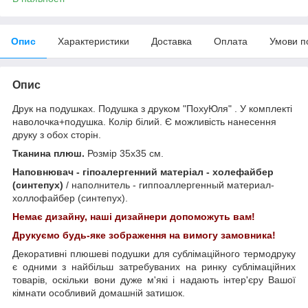
Опис
Характеристики
Доставка
Оплата
Умови п
Опис
Друк на подушках. Подушка з друком "ПохуЮля" . У комплекті
наволочка+подушка. Колір білий. Є можливість нанесення
друку з обох сторін.
Тканина плюш.
Розмір 35х35 см.
Наповнювач - гіпоалергенний матеріал - холефайбер
(синтепух)
/ наполнитель - гиппоаллергенный материал-
холлофайбер (синтепух).
Немає дизайну, наші дизайнери допоможуть вам!
Друкуємо будь-яке зображення на вимогу замовника!
Декоративні плюшеві подушки для сублімаційного термодруку
є одними з найбільш затребуваних на ринку сублімаційних
товарів, оскільки вони дуже м'які і надають інтер'єру Вашої
кімнати особливий домашній затишок.