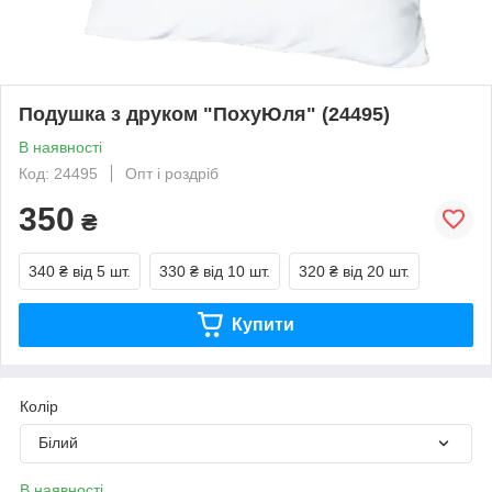
Подушка з друком "ПохуЮля" (24495)
В наявності
Код: 24495
Опт і роздріб
350
₴
340 ₴
від 5 шт.
330 ₴
від 10 шт.
320 ₴
від 20 шт.
Купити
Колір
Білий
В наявності