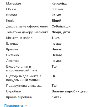
Матеріал
Кераміка
Об`єм
330 мл
Висота
95 мм
Колір
Білий
Декоративне оформлення
Сублімація
Тематика декору, малюнка
Люди, діти
Кількість в наборі
1 шт.
Блюдце
немає
Кришка
Немає
Ситечко
Немає
Ложечка
немає
Використання в
Так
мікрохвильовій печі
Підходить для миття в
Ні
посудомийній машині
Подарункова упаковка
Так
Виробник
Власне виробництво
Країна виробник
Китай
Приховати