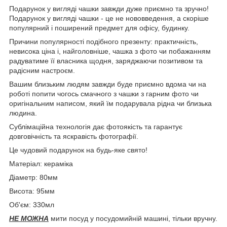
Подарунок у вигляді чашки завжди дуже приємно та зручно!
Подарунок у вигляді чашки - це не нововведення, а скоріше
популярний і поширений предмет для офісу, будинку.
Причини популярності подібного презенту: практичність,
невисока ціна і, найголовніше, чашка з фото чи побажанням
радуватиме її власника щодня, заряджаючи позитивом та
радісним настроєм.
Вашим близьким людям завжди буде приємно вдома чи на
роботі попити чогось смачного з чашки з гарним фото чи
оригінальним написом, який їм подарувала рідна чи близька
людина.
Сублімаційна технологія дає фотоякість та гарантує
довговічність та яскравість фотографії.
Це чудовий подарунок на будь-яке свято!
Матеріал: кераміка
Діаметр: 80мм
Висота: 95мм
Об'єм: 330мл
НЕ МОЖНА
мити посуд у посудомийній машині, тільки вручну.