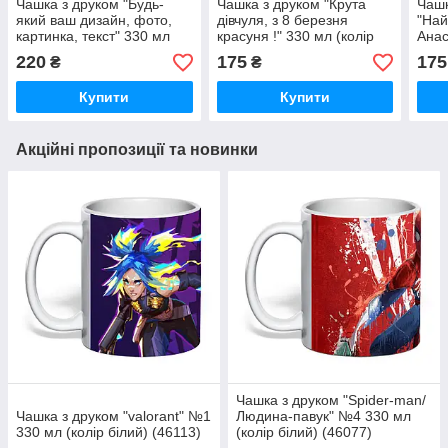
Чашка з друком "Будь-
Чашка з друком "Крута
Чашк
який ваш дизайн, фото,
дівчуля, з 8 березня
"Най
картинка, текст" 330 мл
красуня !" 330 мл (колір
Анас
(колір білий) (26320)
білий) (23045)
330 
220
175
175
₴
₴
(230
Купити
Купити
Акційні пропозиції та новинки
Чашка з друком "Spider-man/
Чашка з друком "valorant" №1
Людина-павук" №4 330 мл
330 мл (колір білий) (46113)
(колір білий) (46077)