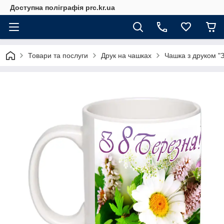
Доступна поліграфія prc.kr.ua
Товари та послуги
Друк на чашках
Чашка з друком "З