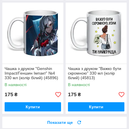
Чашка з друком "Genshin
Чашка з друком "Важко бути
Impact/Геншин Імпакт" №4
скромною" 330 мл (колір
330 мл (колір білий) (45896)
білий) (45813)
В наявності
В наявності
175
175
₴
₴
Купити
Купити
Показати ще