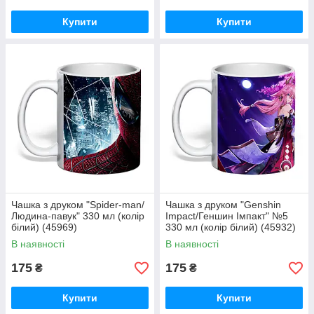
Купити
Купити
Чашка з друком "Spider-man/
Чашка з друком "Genshin
Людина-павук" 330 мл (колір
Impact/Геншин Імпакт" №5
білий) (45969)
330 мл (колір білий) (45932)
В наявності
В наявності
175
175
₴
₴
Купити
Купити