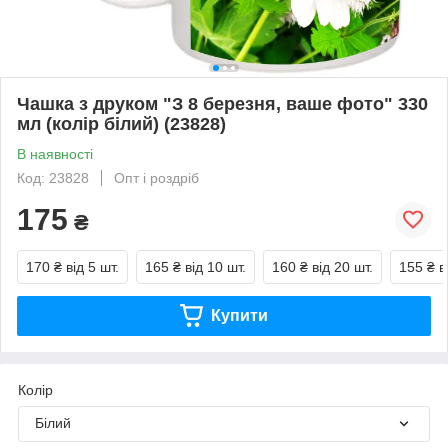
Чашка з друком "З 8 березня, ваше фото" 330
мл (колір білий) (23828)
В наявності
Код: 23828
Опт і роздріб
175
₴
170 ₴
від 5 шт.
165 ₴
від 10 шт.
160 ₴
від 20 шт.
155 ₴
в
Купити
Колір
Білий