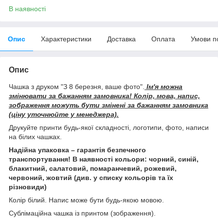
В наявності
Опис
Характеристики
Доставка
Оплата
Умови п
Опис
Чашка з друком "З 8 березня, ваше фото".
Ім'я можна
змінювати за бажанням замовника! Колір, мова, напис,
зображення можуть бути змінені за бажанням замовника
(ціну уточнюйте у менеджера).
Друкуйте принти будь-якої складності, логотипи, фото, написи
на білих чашках.
Надійна упаковка – гарантія безпечного
транспортування! В наявності кольори: чорний, синій,
блакитний, салатовий, помаранчевий, рожевий,
червоний, жовтий (див. у списку кольорів та їх
різновиди)
Колір білий. Напис може бути будь-якою мовою.
Сублімаційна чашка із принтом (зображення).