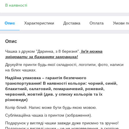
В наявності
Опис
Характеристики
Доставка
Оплата
Умови п
Опис
Чашка з друком "Даринка, з 8 березня".
Ім'я можна
змінювати за бажанням замовника!
Друкуйте принти будь-якої складності, логотипи, фото, написи
на білих чашках.
Надійна упаковка – гарантія безпечного
транспортування! В наявності кольори: чорний, синій,
блакитний, салатовий, помаранчевий, рожевий,
червоний, жовтий (див. у списку кольорів та їх
різновиди)
Колір білий. Напис може бути будь-якою мовою.
Сублімаційна чашка із принтом (зображення).
Подарунок у вигляді чашки завжди дуже приємно та зручно!
Подарунок у вигляді чашки - це не нововведення, а скоріше