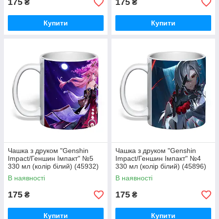
175
175
₴
₴
Купити
Купити
Чашка з друком "Genshin
Чашка з друком "Genshin
Impact/Геншин Імпакт" №5
Impact/Геншин Імпакт" №4
330 мл (колір білий) (45932)
330 мл (колір білий) (45896)
В наявності
В наявності
175
175
₴
₴
Купити
Купити