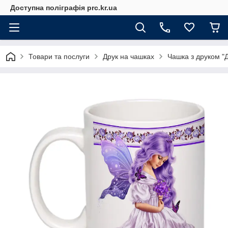
Доступна поліграфія prc.kr.ua
Товари та послуги
Друк на чашках
Чашка з друком "Д