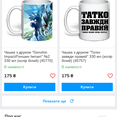
Чашка з друком "Genshin
Чашка з друком "Татко
Impact/Геншин Імпакт" №2
завжди правий" 330 мл (колір
330 мл (колір білий) (45770)
білий) (45757)
В наявності
В наявності
175
175
₴
₴
Купити
Купити
Показати ще
Про нас