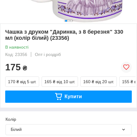
Чашка з друком "Даринка, з 8 березня" 330
мл (колір білий) (23356)
В наявності
Код: 23356
Опт і роздріб
175
₴
170 ₴
від 5 шт.
165 ₴
від 10 шт.
160 ₴
від 20 шт.
155 ₴
в
Купити
Колір
Білий