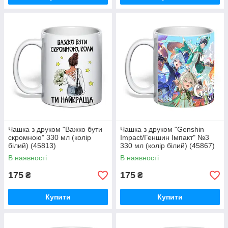
Чашка з друком "Важко бути
Чашка з друком "Genshin
скромною" 330 мл (колір
Impact/Геншин Імпакт" №3
білий) (45813)
330 мл (колір білий) (45867)
В наявності
В наявності
175
175
₴
₴
Купити
Купити