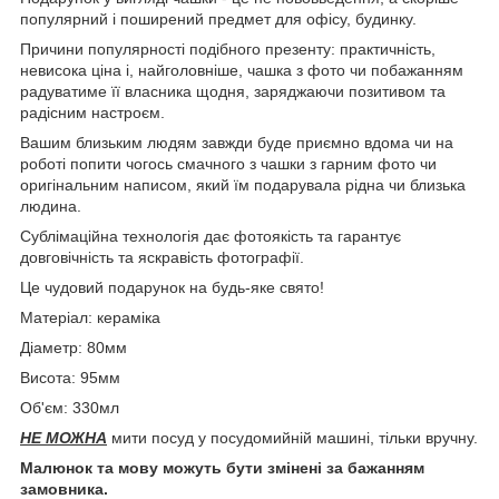
популярний і поширений предмет для офісу, будинку.
Причини популярності подібного презенту: практичність,
невисока ціна і, найголовніше, чашка з фото чи побажанням
радуватиме її власника щодня, заряджаючи позитивом та
радісним настроєм.
Вашим близьким людям завжди буде приємно вдома чи на
роботі попити чогось смачного з чашки з гарним фото чи
оригінальним написом, який їм подарувала рідна чи близька
людина.
Сублімаційна технологія дає фотоякість та гарантує
довговічність та яскравість фотографії.
Це чудовий подарунок на будь-яке свято!
Матеріал: кераміка
Діаметр: 80мм
Висота: 95мм
Об'єм: 330мл
НЕ МОЖНА
мити посуд у посудомийній машині, тільки вручну.
Малюнок та мову можуть бути змінені за бажанням
замовника.