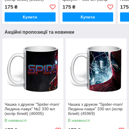
білий) (23045)
330 
175
175
175
₴
₴
(230
Купити
Купити
Акційні пропозиції та новинки
Чашка з друком "Spider-man/
Чашка з друком "Spider-man/
Людина-павук" №2 330 мл
Людина-павук" 330 мл (колір
(колір білий) (46005)
білий) (45969)
В наявності
В наявності