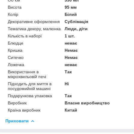
Висота
95 мм
Колір
Білий
Декоративне оформлення
Сублімація
Тематика декору, малюнка
Люди, діти
Кількість в наборі
1 шт.
Блюдце
немає
Кришка
Немає
Ситечко
Немає
Ложечка
немає
Використання в
Так
мікрохвильовій печі
Підходить для миття в
Ні
посудомийній машині
Подарункова упаковка
Так
Виробник
Власне виробництво
Країна виробник
Китай
Приховати