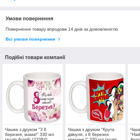
Умови повернення
Повернення товару впродовж 14 днів за домовленістю
Всі умови повернення
Подібні товари компанії
Чашка з друком "З 8
Чашка з друком "Крута
Чашк
березня, мама!" 330 мл
дівчуля, з 8 березня
"Най
(колір білий) (23384)
красуня !" 330 мл (колір
Анас