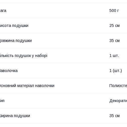
ага
500 г
исота подушки
25 см
овжина подушки
35 см
ількість подушок у наборі
1 шт.
аволочка
1 (шт.)
сновний матеріал наволочки
Полиэст
ип
Декорат
Ширина подушки
35 см