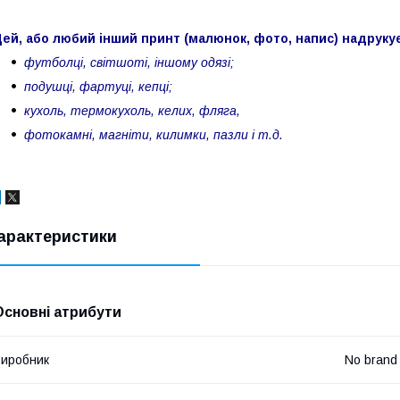
ей, або любий інший принт (малюнок, фото, напис) надруку
футболці, світшоті, іншому одязі;
подушці, фартуці, кепці;
кухоль, термокухоль, келих, фляга,
фотокамні, магніти, килимки, пазли і т.д.
арактеристики
Основні атрибути
иробник
No brand