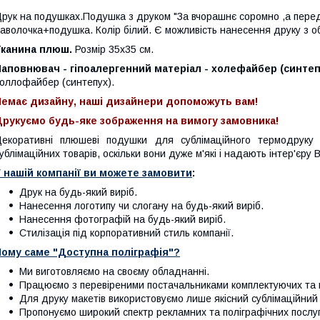
рук на подушках.Подушка з друком "За вчорашнє соромно ,а перед 
аволочка+подушка. Колір білий. Є можливість нанесення друку з об
Тканина плюш.
Розмір 35х35 см.
аповнювач - гіпоалергенний матеріал - холефайбер (синтеп
оллофайбер (синтепух).
Немає дизайну, наші дизайнери допоможуть вам!
Друкуємо будь-яке зображення на вимогу замовника!
екоративні плюшеві подушки для сублімаційного термодруку
ублімаційних товарів, оскільки вони дуже м'які і надають інтер'єр
 нашій компанії ви можете замовити
:
Друк на будь-який виріб.
Нанесення логотипу чи слогану на будь-який виріб.
Нанесення фотографій на будь-який виріб.
Стилізація під корпоративний стиль компанії.
Чому саме "Доступна поліграфія"?
Ми виготовляємо на своєму обладнанні.
Працюємо з перевіреними постачальниками комплектуючих та в
Для друку макетів використовуємо лише якісний сублімаційний 
Пропонуємо широкий спектр рекламних та поліграфічних послуг