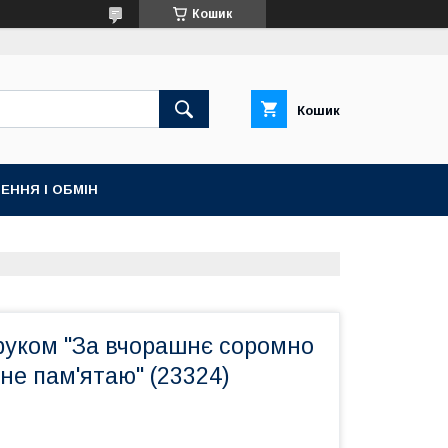
Кошик
Кошик
ЕННЯ І ОБМІН
руком "За вчорашнє соромно
 не пам'ятаю" (23324)