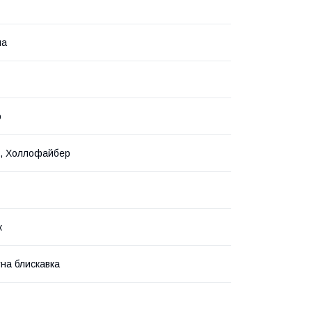
на
р
х, Холлофайбер
к
на блискавка