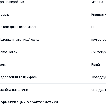
раїна виробник
Україна
Форма
Квадрат
ртопедичні властивості
Ні
атеріал напірника/чохла
поліесте
Наповнювач
Синтепу
олір
Білий
здоблення та прикраси
Фотодру
астібка наволочки
стандарт
Користувацькі характеристики