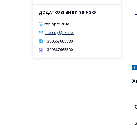
Ц
http://prc.kr.ua
interesy@ukr.net
+380667665580
+380667665580
Х
В