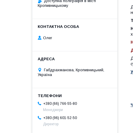
Доступна поліграфія в місті
Кропивницькому
Д
н
Н
х
Олег
Д
с
Габдрахманова, Кропивницький,
У
Україна
+380 (66) 766-55-80
Менеджери
+380 (96) 601-52-50
Директор