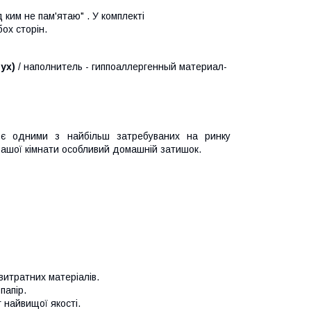
ким не пам'ятаю" . У комплекті
ох сторін.
ух)
/ наполнитель - гиппоаллергенный материал-
 є одними з найбільш затребуваних на ринку
у Вашої кімнати особливий домашній затишок.
итратних матеріалів.
папір.
 найвищої якості.