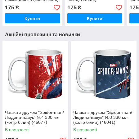
(16829 )
біли
175
175
175
₴
₴
Купити
Купити
Акційні пропозиції та новинки
Чашка з друком "Spider-man/
Чашка з друком "Spider-man/
Людина-павук" №4 330 мл
Людина-павук" №3 330 мл
(колір білий) (46077)
(колір білий) (46041)
В наявності
В наявності