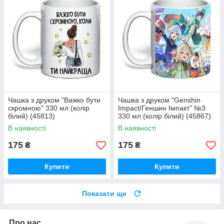
Чашка з друком "Важко бути
Чашка з друком "Genshin
скромною" 330 мл (колір
Impact/Геншин Імпакт" №3
білий) (45813)
330 мл (колір білий) (45867)
В наявності
В наявності
175
175
₴
₴
Купити
Купити
Показати ще
Про нас