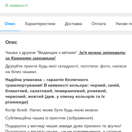
В наявності
Опис
Характеристики
Доставка
Оплата
Умови п
Опис
Чашка з друком "Ведмедик з квітами".
Ім'я можна змінювати
за бажанням замовника!
Друкуйте принти будь-якої складності, логотипи, фото, написи
на білих чашках.
Надійна упаковка – гарантія безпечного
транспортування! В наявності кольори: чорний, синій,
блакитний, салатовий, помаранчевий, рожевий,
червоний, жовтий (див. у списку кольорів та їх
різновиди)
Колір білий. Напис може бути будь-якою мовою.
Сублімаційна чашка із принтом (зображення).
Подарунок у вигляді чашки завжди дуже приємно та зручно!
Подарунок у вигляді чашки - це не нововведення, а скоріше