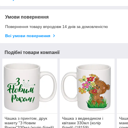
Умови повернення
Повернення товару впродовж 14 днів за домовленістю
Всі умови повернення
Подібні товари компанії
Чашка з принтом, друк
Чашка з ведмедиком і
Чашк
макету "З Новим
квітами 330мл (колір
маке
Роком"330мл (колір білий)
білий) (18159)
соне