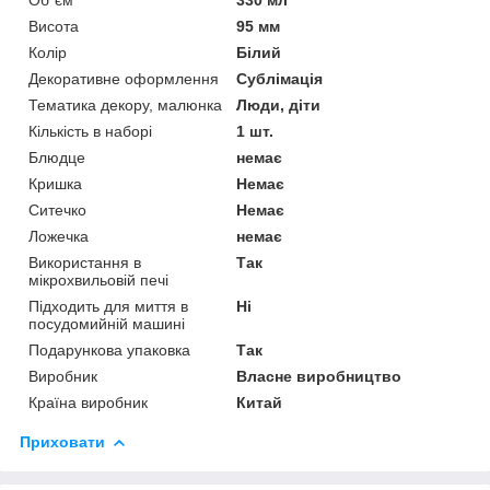
Висота
95 мм
Колір
Білий
Декоративне оформлення
Сублімація
Тематика декору, малюнка
Люди, діти
Кількість в наборі
1 шт.
Блюдце
немає
Кришка
Немає
Ситечко
Немає
Ложечка
немає
Використання в
Так
мікрохвильовій печі
Підходить для миття в
Ні
посудомийній машині
Подарункова упаковка
Так
Виробник
Власне виробництво
Країна виробник
Китай
Приховати