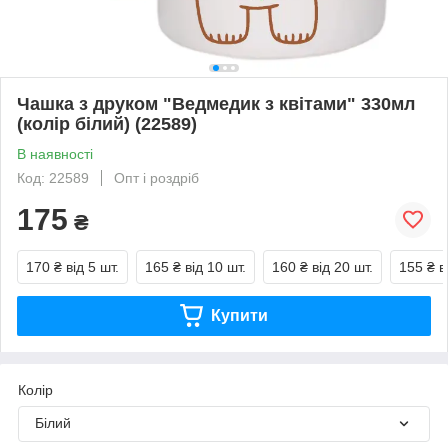
Чашка з друком "Ведмедик з квітами" 330мл
(колір білий) (22589)
В наявності
Код: 22589
Опт і роздріб
175
₴
170 ₴
від 5 шт.
165 ₴
від 10 шт.
160 ₴
від 20 шт.
155 ₴
в
Купити
Колір
Білий