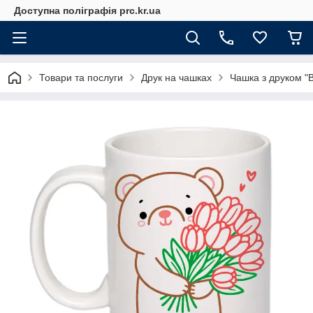
Доступна поліграфія prc.kr.ua
Товари та послуги
Друк на чашках
Чашка з друком "В