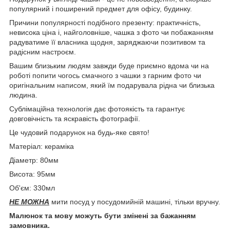
популярний і поширений предмет для офісу, будинку.
Причини популярності подібного презенту: практичність,
невисока ціна і, найголовніше, чашка з фото чи побажанням
радуватиме її власника щодня, заряджаючи позитивом та
радісним настроєм.
Вашим близьким людям завжди буде приємно вдома чи на
роботі попити чогось смачного з чашки з гарним фото чи
оригінальним написом, який їм подарувала рідна чи близька
людина.
Сублімаційна технологія дає фотоякість та гарантує
довговічність та яскравість фотографії.
Це чудовий подарунок на будь-яке свято!
Матеріал: кераміка
Діаметр: 80мм
Висота: 95мм
Об'єм: 330мл
НЕ МОЖНА
мити посуд у посудомийній машині, тільки вручну.
Малюнок та мову можуть бути змінені за бажанням
замовника.