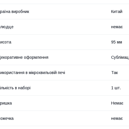
раїна виробник
Китай
Блюдце
немає
исота
95 мм
екоративне оформлення
Сублімац
икористання в мікрохвильовій печі
Так
ількість в наборі
1 шт.
Кришка
Немає
ожечка
немає