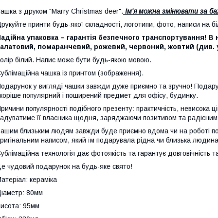
ашка з друком "Marry Christmas deer".
Ім'я можна змінювати за б
рукуйте принти будь-якої складності, логотипи, фото, написи на бі
адійна упаковка – гарантія безпечного транспортування! В н
алатовий, помаранчевий, рожевий, червоний, жовтий (див. у
олір білий. Напис може бути будь-якою мовою.
ублімаційна чашка із принтом (зображення).
одарунок у вигляді чашки завжди дуже приємно та зручно! Подарун
коріше популярний і поширений предмет для офісу, будинку.
ричини популярності подібного презенту: практичність, невисока ц
адуватиме її власника щодня, заряджаючи позитивом та радісним
ашим близьким людям завжди буде приємно вдома чи на роботі поп
ригінальним написом, який їм подарувала рідна чи близька людина
ублімаційна технологія дає фотоякість та гарантує довговічність т
е чудовий подарунок на будь-яке свято!
атеріал: кераміка
іаметр: 80мм
исота: 95мм