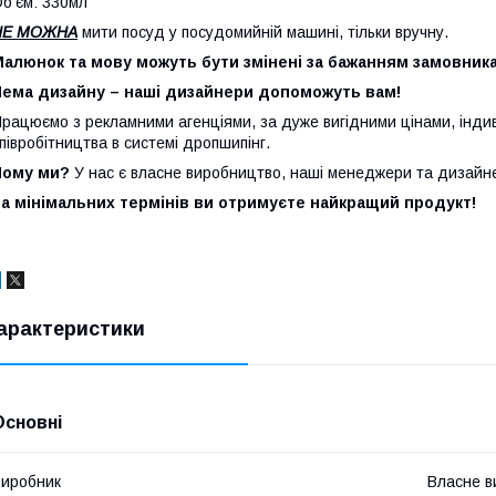
б'єм: 330мл
НЕ МОЖНА
мити посуд у посудомийній машині, тільки вручну.
алюнок та мову можуть бути змінені за бажанням замовника
Нема дизайну – наші дизайнери допоможуть вам!
рацюємо з рекламними агенціями, за дуже вигідними цінами, індив
півробітництва в системі дропшипінг.
Чому ми?
У нас є власне виробництво, наші менеджери та дизайне
а мінімальних термінів ви отримуєте найкращий продукт!
арактеристики
Основні
иробник
Власне в