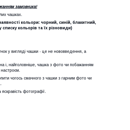
ажанням замовника!
лих чашках.
аявності кольори: чорний, синій, блакитний,
 списку кольорів та їх різновиди)
ок у вигляді чашки - це не нововведення, а
іна і, найголовніше, чашка з фото чи побажанням
 настроєм.
ити чогось смачного з чашки з гарним фото чи
.
а яскравість фотографії.