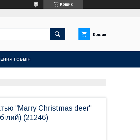
Кошик
Кошик
ЕННЯ І ОБМІН
тью "Marry Christmas deer"
білий) (21246)