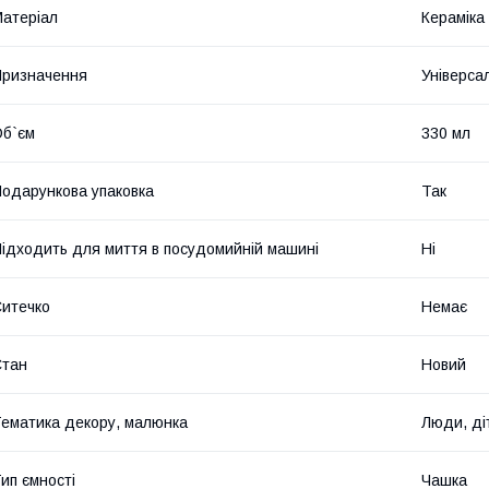
атеріал
Кераміка
ризначення
Універса
б`єм
330 мл
одарункова упаковка
Так
ідходить для миття в посудомийній машині
Ні
итечко
Немає
Стан
Новий
ематика декору, малюнка
Люди, ді
ип ємності
Чашка