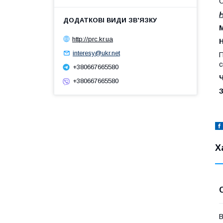
О
М
http://prc.kr.ua
interesy@ukr.net
П
с
+380667665580
+380667665580
З
Х
В