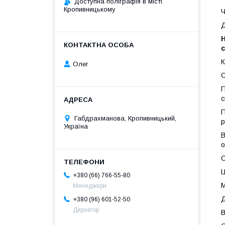
Доступна поліграфія в місті
Кропивницькому
Ч
Д
Н
с
К
Олег
С
П
с
П
Габдрахманова, Кропивницький,
р
Україна
В
о
С
Ц
+380 (66) 766-55-80
М
Менеджери
Д
+380 (96) 601-52-50
Директор
В