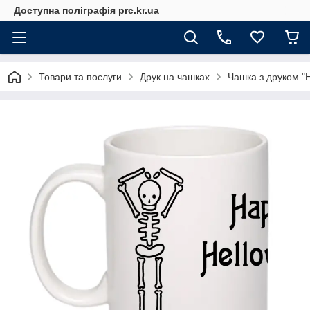
Доступна поліграфія prc.kr.ua
Товари та послуги
Друк на чашках
Чашка з друком "H