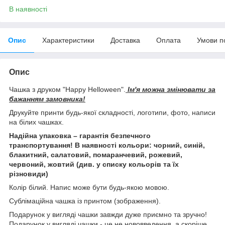
В наявності
Опис
Характеристики
Доставка
Оплата
Умови п
Опис
Чашка з друком "Happy Helloween".
Ім'я можна змінювати за
бажанням замовника!
Друкуйте принти будь-якої складності, логотипи, фото, написи
на білих чашках.
Надійна упаковка – гарантія безпечного
транспортування! В наявності кольори: чорний, синій,
блакитний, салатовий, помаранчевий, рожевий,
червоний, жовтий (див. у списку кольорів та їх
різновиди)
Колір білий. Напис може бути будь-якою мовою.
Сублімаційна чашка із принтом (зображення).
Подарунок у вигляді чашки завжди дуже приємно та зручно!
Подарунок у вигляді чашки - це не нововведення, а скоріше