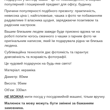
популярний і поширений предмет для офісу, будинку.
Причини популярності подібного презенту: практичність,
невисока ціна і, найголовніше, чашка з фото чи побажанням
радуватиме її власника щодня, заряджаючи позитивом та
радісним настроєм.
Вашим близьким людям завжди буде приємно вдома чи на
роботі попити чогось смачного з чашки з гарним фото чи
оригінальним написом, який їм подарувала рідна чи близька
людина.
Сублімаційна технологія дає фотоякість та гарантує
довговічність та яскравість фотографії.
Це чудовий подарунок на будь-яке свято!
Матеріал: кераміка
Діаметр: 80мм
Висота: 95мм
Об'єм: 330мл
НЕ МОЖНА
мити посуд у посудомийній машині, тільки вручну.
Малюнок та мову можуть бути змінені за бажанням
замовника.