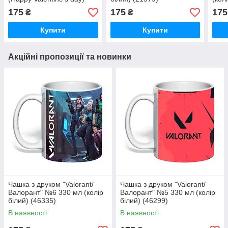
330 мл (колір білий)
175
175
175
₴
₴
(17322)
Купити
Купити
Акційні пропозиції та новинки
Чашка з друком "Valorant/
Чашка з друком "Valorant/
Валорант" №6 330 мл (колір
Валорант" №5 330 мл (колір
білий) (46335)
білий) (46299)
В наявності
В наявності