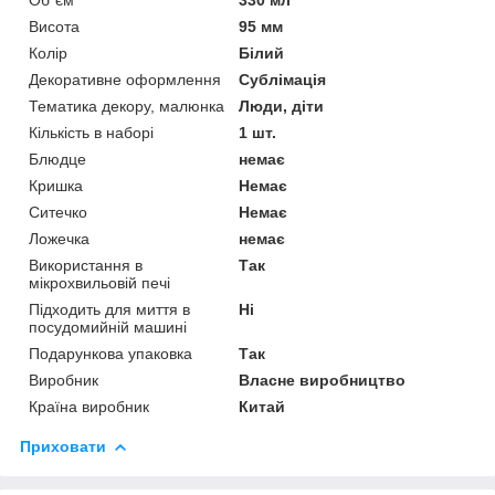
Висота
95 мм
Колір
Білий
Декоративне оформлення
Сублімація
Тематика декору, малюнка
Люди, діти
Кількість в наборі
1 шт.
Блюдце
немає
Кришка
Немає
Ситечко
Немає
Ложечка
немає
Використання в
Так
мікрохвильовій печі
Підходить для миття в
Ні
посудомийній машині
Подарункова упаковка
Так
Виробник
Власне виробництво
Країна виробник
Китай
Приховати