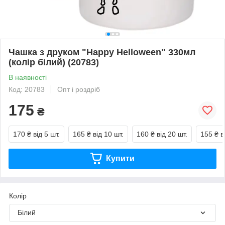
Чашка з друком "Happy Helloween" 330мл
(колір білий) (20783)
В наявності
Код: 20783
Опт і роздріб
175
₴
170 ₴
від 5 шт.
165 ₴
від 10 шт.
160 ₴
від 20 шт.
155 ₴
в
Купити
Колір
Білий