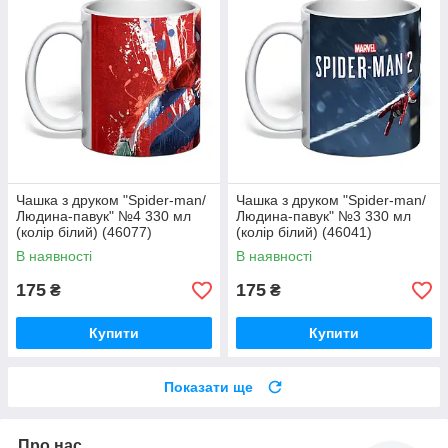
Чашка з друком "Spider-man/
Чашка з друком "Spider-man/
Людина-павук" №4 330 мл
Людина-павук" №3 330 мл
(колір білий) (46077)
(колір білий) (46041)
В наявності
В наявності
175
175
₴
₴
Купити
Купити
Показати ще
Про нас