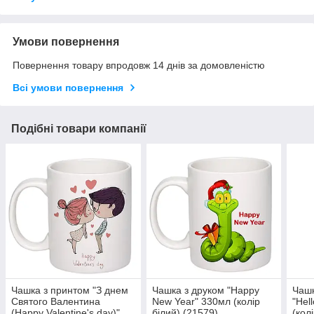
Умови повернення
Повернення товару впродовж 14 днів за домовленістю
Всі умови повернення
Подібні товари компанії
Чашка з принтом "З днем
Чашка з друком "Happy
Чашк
Святого Валентина
New Year" 330мл (колір
"Hel
(Happy Valentine's day)"
білий) (21579)
(кол