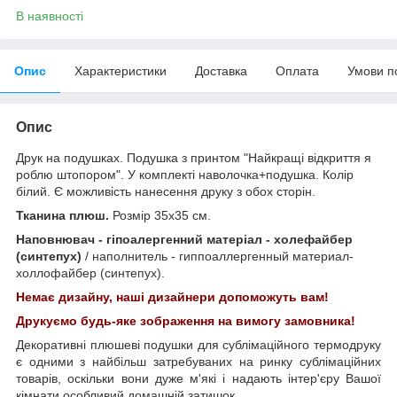
В наявності
Опис
Характеристики
Доставка
Оплата
Умови п
Опис
Друк на подушках. Подушка з принтом "Найкращі відкриття я
роблю штопором". У комплекті наволочка+подушка. Колір
білий. Є можливість нанесення друку з обох сторін.
Тканина плюш.
Розмір 35х35 см.
Наповнювач - гіпоалергенний матеріал - холефайбер
(синтепух)
/ наполнитель - гиппоаллергенный материал-
холлофайбер (синтепух).
Немає дизайну, наші дизайнери допоможуть вам!
Друкуємо будь-яке зображення на вимогу замовника!
Декоративні плюшеві подушки для сублімаційного термодруку
є одними з найбільш затребуваних на ринку сублімаційних
товарів, оскільки вони дуже м'які і надають інтер'єру Вашої
кімнати особливий домашній затишок.