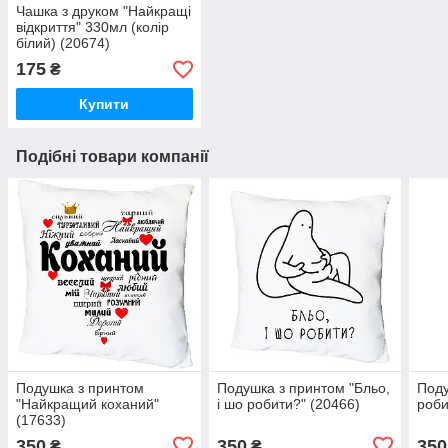
Чашка з друком "Найкращі
відкриття" 330мл (колір
білий) (20674)
175
₴
Купити
Подібні товари компанії
Подушка з принтом
Подушка з принтом "Бльо,
Поду
"Найкращий коханий"
і шо робити?" (20466)
роби
(17633)
350
350
350
₴
₴