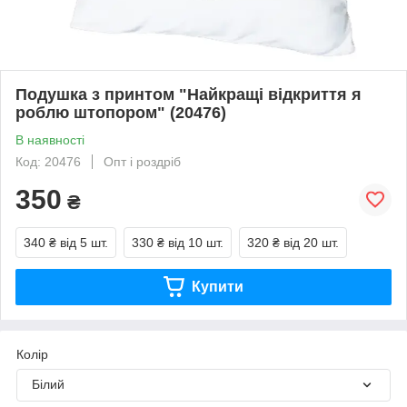
Подушка з принтом "Найкращі відкриття я
роблю штопором" (20476)
В наявності
Код: 20476
Опт і роздріб
350
₴
340 ₴
від 5 шт.
330 ₴
від 10 шт.
320 ₴
від 20 шт.
Купити
Колір
Білий