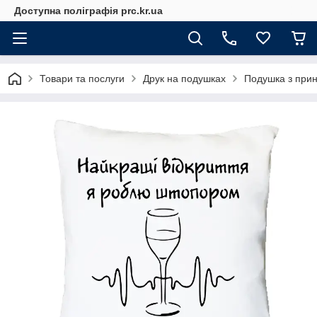
Доступна поліграфія prc.kr.ua
Товари та послуги
Друк на подушках
Подушка з прин