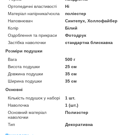
Ортопедичні властивості
Ні
Матеріал напірника/чохла
поліестер
Наповнювач
Синтепух, Холлофайбер
Колір
Білий
Оздоблення та прикраси
Фотодрук
Застібка наволочки
стандартна блискавка
Розміри подушки
Вага
500 г
Висота подушки
25 см
Довжина подушки
35 см
Ширина подушки
35 см
Основні
Кількість подушок у наборі
1 шт.
Наволочка
1 (шт.)
Основний матеріал
Полиэстер
наволочки
Тип
Декоративна