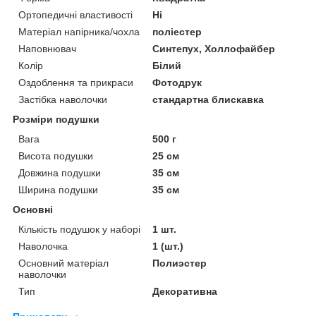
Ортопедичні властивості
Ні
Матеріал напірника/чохла
поліестер
Наповнювач
Синтепух, Холлофайбер
Колір
Білий
Оздоблення та прикраси
Фотодрук
Застібка наволочки
стандартна блискавка
Розміри подушки
Вага
500 г
Висота подушки
25 см
Довжина подушки
35 см
Ширина подушки
35 см
Основні
Кількість подушок у наборі
1 шт.
Наволочка
1 (шт.)
Основний матеріал
Полиэстер
наволочки
Тип
Декоративна