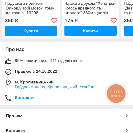
Подушка з принтом
Чашка з друком "Хочеться
Поду
"Виношу тобі мозок, тому
чогось врєдного та
"Дав
що кохаю" 16208
жирного" 330мл (колір
та п
білий) (20537)
(201
350
175
350
₴
₴
Купити
Купити
Про нас
99% позитивних з 111 відгуків за рік
Працює з 24.10.2022
м. Кропивницький
Габдрахманова, Кропивницький, Україна
КНОПКА
ЗВ'ЯЗКУ
Контакти
Про нас
Контакти