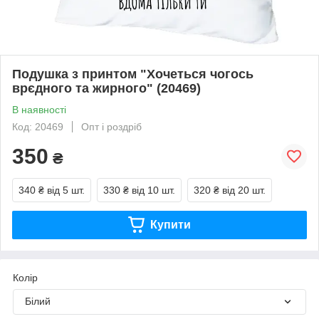
Подушка з принтом "Хочеться чогось
врєдного та жирного" (20469)
В наявності
Код: 20469
Опт і роздріб
350
₴
340 ₴
від 5 шт.
330 ₴
від 10 шт.
320 ₴
від 20 шт.
Купити
Колір
Білий