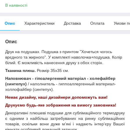
В наявності
Опис
Характеристики
Доставка
Оплата
Умови п
Опис
Друк на подушках. Подушка з принтом "Хочеться чогось
врєдного та жирного". У комплекті наволочка+подушка. Колір
білий. Є можливість нанесення друку з обох сторін.
Тканина плюш.
Розмір 35х35 см.
Наповнювач - гіпоалергенний матеріал - холефайбер
(синтепух)
/ наполнитель - гиппоаллергенный материал-
холлофайбер (синтепух).
Немає дизайну, наші дизайнери допоможуть вам!
Друкуємо будь-яке зображення на вимогу замовника!
Декоративні плюшеві подушки для сублімаційного термодруку
є одними з найбільш затребуваних на ринку сублімаційних
товарів, оскільки вони дуже м'які і надають інтер'єру Вашої
кімнати особливий домашній затишок.