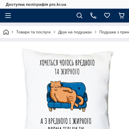
Доступна поліграфія prc.kr.ua
Товари та послуги
Друк на подушках
Подушка з прин