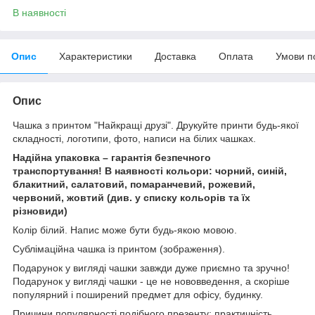
В наявності
Опис
Характеристики
Доставка
Оплата
Умови п
Опис
Чашка з принтом "Найкращі друзі". Друкуйте принти будь-якої
складності, логотипи, фото, написи на білих чашках.
Надійна упаковка – гарантія безпечного
транспортування! В наявності кольори: чорний, синій,
блакитний, салатовий, помаранчевий, рожевий,
червоний, жовтий (див. у списку кольорів та їх
різновиди)
Колір білий. Напис може бути будь-якою мовою.
Сублімаційна чашка із принтом (зображення).
Подарунок у вигляді чашки завжди дуже приємно та зручно!
Подарунок у вигляді чашки - це не нововведення, а скоріше
популярний і поширений предмет для офісу, будинку.
Причини популярності подібного презенту: практичність,