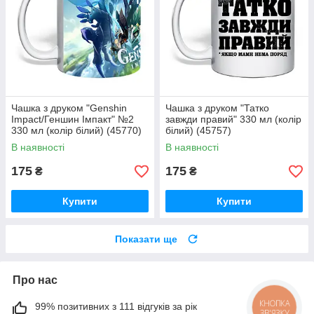
Чашка з друком "Genshin
Чашка з друком "Татко
Impact/Геншин Імпакт" №2
завжди правий" 330 мл (колір
330 мл (колір білий) (45770)
білий) (45757)
В наявності
В наявності
175
175
₴
₴
Купити
Купити
Показати ще
Про нас
КНОПКА
99% позитивних з 111 відгуків за рік
ЗВ'ЯЗКУ