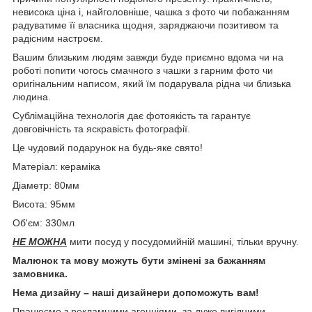
невисока ціна і, найголовніше, чашка з фото чи побажанням
радуватиме її власника щодня, заряджаючи позитивом та
радісним настроєм.
Вашим близьким людям завжди буде приємно вдома чи на
роботі попити чогось смачного з чашки з гарним фото чи
оригінальним написом, який їм подарувала рідна чи близька
людина.
Сублімаційна технологія дає фотоякість та гарантує
довговічність та яскравість фотографії.
Це чудовий подарунок на будь-яке свято!
Матеріал: кераміка
Діаметр: 80мм
Висота: 95мм
Об'єм: 330мл
НЕ МОЖНА
мити посуд у посудомийній машині, тільки вручну.
Малюнок та мову можуть бути змінені за бажанням
замовника.
Нема дизайну – наші дизайнери допоможуть вам!
Працюємо з рекламними агенціями, за дуже вигідними