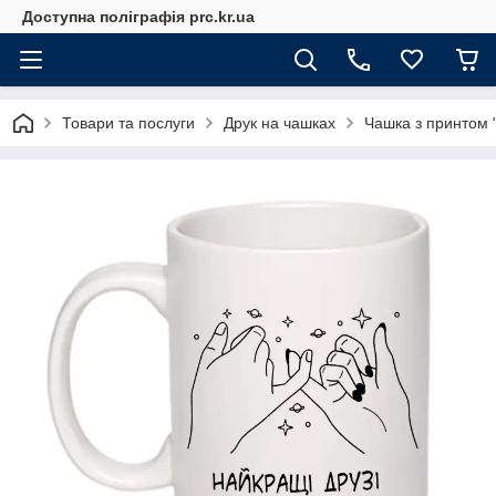
Доступна поліграфія prc.kr.ua
Товари та послуги
Друк на чашках
Чашка з принтом "