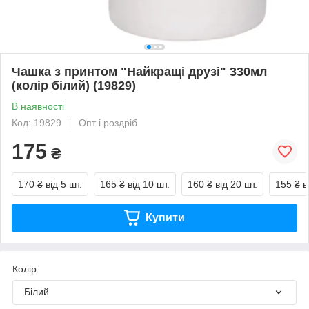
Чашка з принтом "Найкращі друзі" 330мл
(колір білий) (19829)
В наявності
Код: 19829
Опт і роздріб
175
₴
170 ₴
від 5 шт.
165 ₴
від 10 шт.
160 ₴
від 20 шт.
155 ₴
в
Купити
Колір
Білий