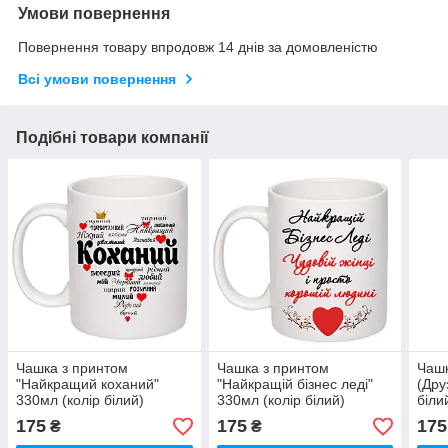
Умови повернення
Повернення товару впродовж 14 днів за домовленістю
Всі умови повернення
Подібні товари компанії
Чашка з принтом
Чашка з принтом
Чашк
"Найкращий коханий"
"Найкращій бізнес леді"
(Дру
330мл (колір білий)
330мл (колір білий)
біли
(17526)
(19371)
175
175
175
₴
₴