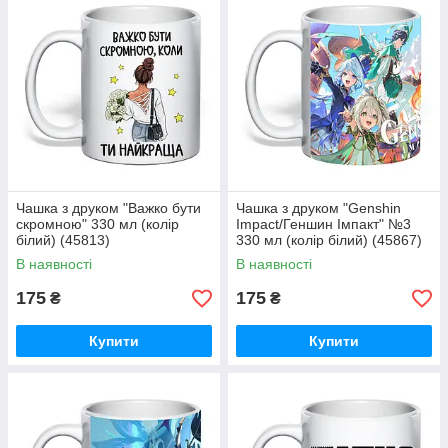
Чашка з друком "Важко бути
Чашка з друком "Genshin
скромною" 330 мл (колір
Impact/Геншин Імпакт" №3
білий) (45813)
330 мл (колір білий) (45867)
В наявності
В наявності
175
175
₴
₴
Купити
Купити