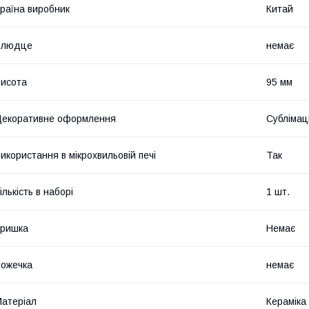
раїна виробник
Китай
Блюдце
немає
исота
95 мм
екоративне оформлення
Сублімац
икористання в мікрохвильовій печі
Так
ількість в наборі
1 шт.
Кришка
Немає
ожечка
немає
атеріал
Кераміка