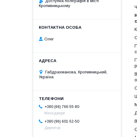
Доступна поліграфія в місті
Кропивницькому
Ч
Н
с
К
С
Олег
П
с
П
р
Габдрахманова, Кропивницький,
В
Україна
о
С
Ц
М
+380 (66) 766-55-80
Д
Менеджери
В
+380 (96) 601-52-50
Директор
О