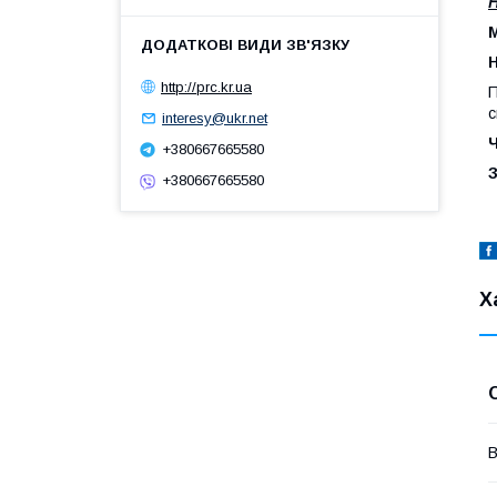
М
http://prc.kr.ua
П
с
interesy@ukr.net
+380667665580
З
+380667665580
Х
В