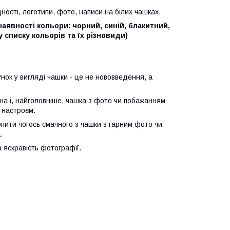
ності, логотипи, фото, написи на білих чашках.
аявності кольори: чорний, синій, блакитний,
 списку кольорів та їх різновиди)
ок у вигляді чашки - це не нововведення, а
іна і, найголовніше, чашка з фото чи побажанням
 настроєм.
ити чогось смачного з чашки з гарним фото чи
.
а яскравість фотографії.