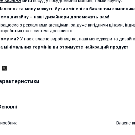
НЕ МОЖНА
мити посуд у посудомийній машині, тільки вручну.
алюнок та мову можуть бути змінені за бажанням замовника
Нема дизайну – наші дизайнери допоможуть вам!
рацюємо з рекламними агенціями, за дуже вигідними цінами, індив
півробітництва в системі дропшипінг.
Чому ми?
У нас є власне виробництво, наші менеджери та дизайне
а мінімальних термінів ви отримуєте найкращий продукт!
арактеристики
Основні
иробник
Власне в