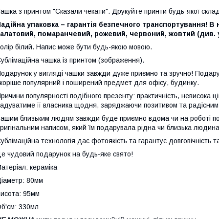
ашка з принтом "Сказали чекати". Друкуйте принти будь-якої склад
адійна упаковка – гарантія безпечного транспортування! В н
алатовий, помаранчевий, рожевий, червоний, жовтий (див. у
олір білий. Напис може бути будь-якою мовою.
ублімаційна чашка із принтом (зображення).
одарунок у вигляді чашки завжди дуже приємно та зручно! Подарун
коріше популярний і поширений предмет для офісу, будинку.
ричини популярності подібного презенту: практичність, невисока ц
адуватиме її власника щодня, заряджаючи позитивом та радісним
ашим близьким людям завжди буде приємно вдома чи на роботі поп
ригінальним написом, який їм подарувала рідна чи близька людина
ублімаційна технологія дає фотоякість та гарантує довговічність т
е чудовий подарунок на будь-яке свято!
атеріал: кераміка
іаметр: 80мм
исота: 95мм
б'єм: 330мл