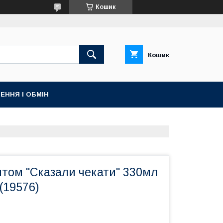
Кошик
Кошик
ЕННЯ І ОБМІН
нтом "Сказали чекати" 330мл
 (19576)