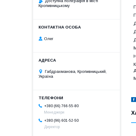
Доступна поліграфія в місті
Кропивницькому
П
П
Д
Д
Олег
Д
М
Н
К
д
Габдрахманова, Кропивницький,
Україна
М
+380 (66) 766-55-80
Х
Менеджери
+380 (96) 601-52-50
Директор