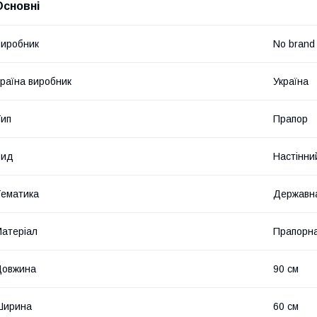
Основні
иробник
No brand
раїна виробник
Україна
ип
Прапор
Вид
Настінни
ематика
Державн
атеріал
Прапорна
Довжина
90 см
Ширина
60 см