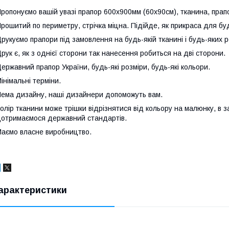
ропонуємо вашій увазі прапор 600х900мм (60х90см), тканина, прапо
рошитий по периметру, стрічка міцна. Підійде, як прикраса для буд
рукуємо прапори під замовлення на будь-якій тканині і будь-яких р
рук є, як з однієї сторони так нанесення робиться на дві сторони.
ержавний прапор України, будь-які розміри, будь-які кольори.
інімальні терміни.
ема дизайну, наші дизайнери допоможуть вам.
олір тканини може трішки відрізнятися від кольору на малюнку, в з
отримаємося державний стандартів.
аємо власне виробництво.
арактеристики