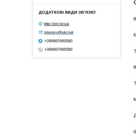
В
http://prc.kr.ua
interesy@ukr.net
К
+380667665580
+380667665580
Т
Т
М