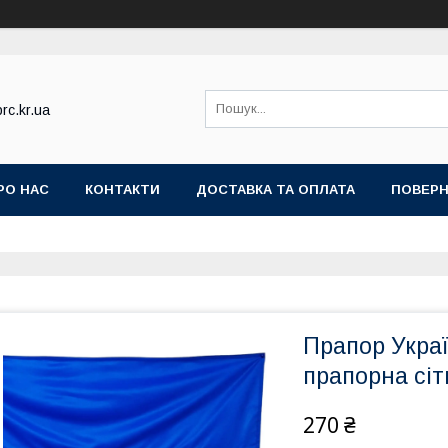
rc.kr.ua
РО НАС
КОНТАКТИ
ДОСТАВКА ТА ОПЛАТА
ПОВЕРН
Прапор Укра
прапорна сітк
270 ₴