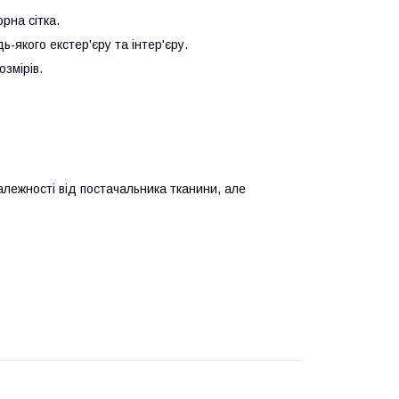
рна сітка.
ь-якого екстер'єру та інтер'єру.
озмірів.
алежності від постачальника тканини, але