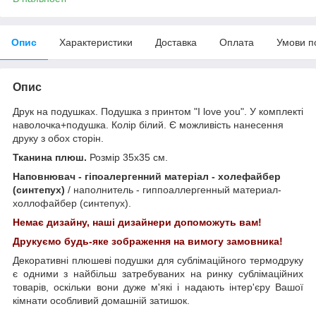
Опис
Характеристики
Доставка
Оплата
Умови п
Опис
Друк на подушках. Подушка з принтом "I love you". У комплекті
наволочка+подушка. Колір білий. Є можливість нанесення
друку з обох сторін.
Тканина плюш.
Розмір 35х35 см.
Наповнювач - гіпоалергенний матеріал - холефайбер
(синтепух)
/ наполнитель - гиппоаллергенный материал-
холлофайбер (синтепух).
Немає дизайну, наші дизайнери допоможуть вам!
Друкуємо будь-яке зображення на вимогу замовника!
Декоративні плюшеві подушки для сублімаційного термодруку
є одними з найбільш затребуваних на ринку сублімаційних
товарів, оскільки вони дуже м'які і надають інтер'єру Вашої
кімнати особливий домашній затишок.