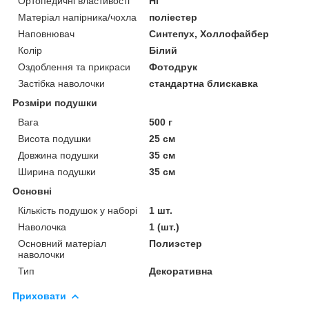
Ортопедичні властивості
Ні
Матеріал напірника/чохла
поліестер
Наповнювач
Синтепух, Холлофайбер
Колір
Білий
Оздоблення та прикраси
Фотодрук
Застібка наволочки
стандартна блискавка
Розміри подушки
Вага
500 г
Висота подушки
25 см
Довжина подушки
35 см
Ширина подушки
35 см
Основні
Кількість подушок у наборі
1 шт.
Наволочка
1 (шт.)
Основний матеріал
Полиэстер
наволочки
Тип
Декоративна
Приховати