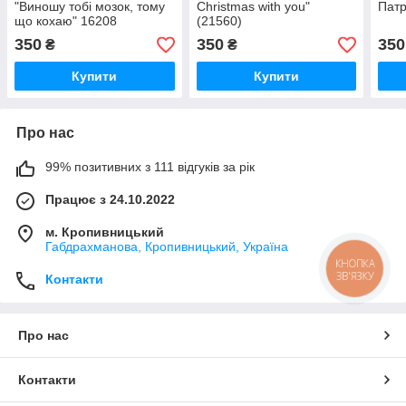
"Виношу тобі мозок, тому
Christmas with you"
Патр
що кохаю" 16208
(21560)
350
350
350
₴
₴
Купити
Купити
Про нас
99% позитивних з 111 відгуків за рік
Працює з 24.10.2022
м. Кропивницький
Габдрахманова, Кропивницький, Україна
КНОПКА
ЗВ'ЯЗКУ
Контакти
Про нас
Контакти