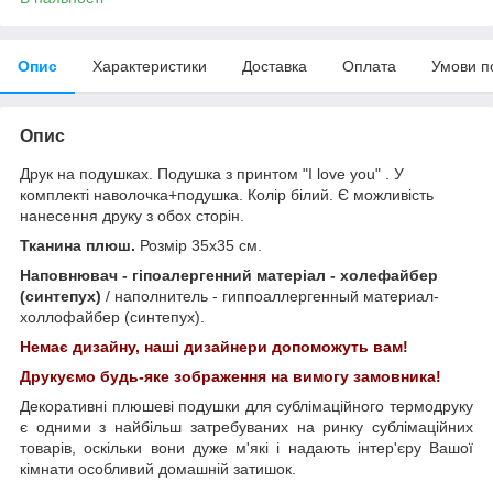
Опис
Характеристики
Доставка
Оплата
Умови п
Опис
Друк на подушках. Подушка з принтом "I love you" . У
комплекті наволочка+подушка. Колір білий. Є можливість
нанесення друку з обох сторін.
Тканина плюш.
Розмір 35х35 см.
Наповнювач - гіпоалергенний матеріал - холефайбер
(синтепух)
/ наполнитель - гиппоаллергенный материал-
холлофайбер (синтепух).
Немає дизайну, наші дизайнери допоможуть вам!
Друкуємо будь-яке зображення на вимогу замовника!
Декоративні плюшеві подушки для сублімаційного термодруку
є одними з найбільш затребуваних на ринку сублімаційних
товарів, оскільки вони дуже м'які і надають інтер'єру Вашої
кімнати особливий домашній затишок.