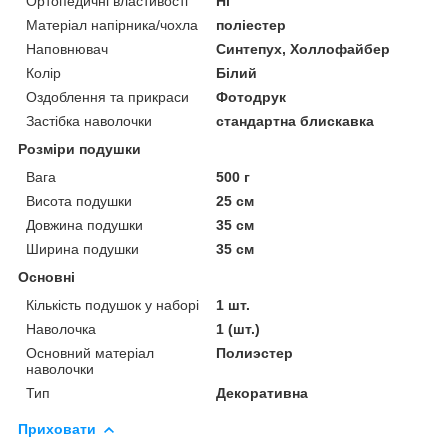
Ортопедичні властивості
Ні
Матеріал напірника/чохла
поліестер
Наповнювач
Синтепух, Холлофайбер
Колір
Білий
Оздоблення та прикраси
Фотодрук
Застібка наволочки
стандартна блискавка
Розміри подушки
Вага
500 г
Висота подушки
25 см
Довжина подушки
35 см
Ширина подушки
35 см
Основні
Кількість подушок у наборі
1 шт.
Наволочка
1 (шт.)
Основний матеріал
Полиэстер
наволочки
Тип
Декоративна
Приховати