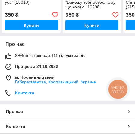
you" (18818)
"Виношу тобі мозок, тому
Chri
що кохаю" 16208
(215
350
350
350
₴
₴
Купити
Купити
Про нас
99% позитивних з 111 відгуків за рік
Працює з 24.10.2022
м. Кропивницький
Габдрахманова, Кропивницький, Україна
КНОПКА
ЗВ'ЯЗКУ
Контакти
Про нас
Контакти