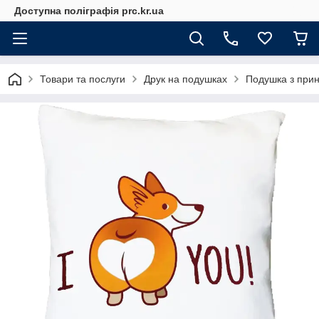
Доступна поліграфія prc.kr.ua
Товари та послуги
Друк на подушках
Подушка з принт