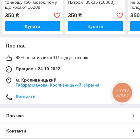
"Виношу тобі мозок, тому
Патрон" 35х35 (16068)
не б
що кохаю" 16208
голо
350
350
350
₴
₴
Купити
Купити
Про нас
99% позитивних з 111 відгуків за рік
Працює з 24.10.2022
м. Кропивницький
Габдрахманова, Кропивницький, Україна
КНОПКА
ЗВ'ЯЗКУ
Контакти
Про нас
Контакти