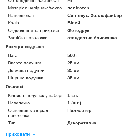
Ортопедичні властивості
Ні
Матеріал напірника/чохла
поліестер
Наповнювач
Синтепух, Холлофайбер
Колір
Білий
Оздоблення та прикраси
Фотодрук
Застібка наволочки
стандартна блискавка
Розміри подушки
Вага
500 г
Висота подушки
25 см
Довжина подушки
35 см
Ширина подушки
35 см
Основні
Кількість подушок у наборі
1 шт.
Наволочка
1 (шт.)
Основний матеріал
Полиэстер
наволочки
Тип
Декоративна
Приховати