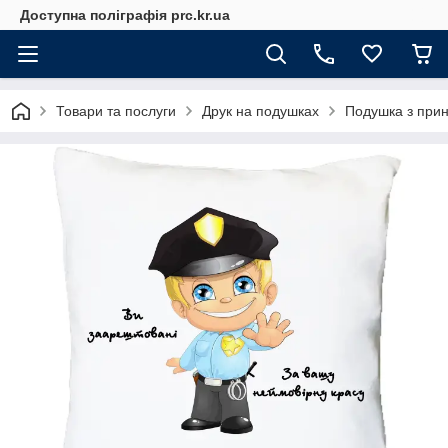
Доступна поліграфія prc.kr.ua
Товари та послуги
Друк на подушках
Подушка з прин