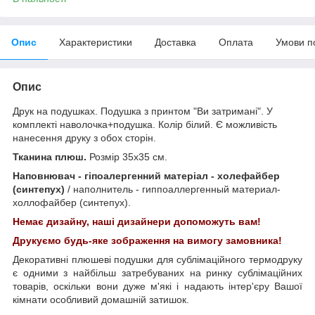
Опис
Характеристики
Доставка
Оплата
Умови п
Опис
Друк на подушках. Подушка з принтом "Ви затримані". У
комплекті наволочка+подушка. Колір білий. Є можливість
нанесення друку з обох сторін.
Тканина плюш.
Розмір 35х35 см.
Наповнювач - гіпоалергенний матеріал - холефайбер
(синтепух)
/ наполнитель - гиппоаллергенный материал-
холлофайбер (синтепух).
Немає дизайну, наші дизайнери допоможуть вам!
Друкуємо будь-яке зображення на вимогу замовника!
Декоративні плюшеві подушки для сублімаційного термодруку
є одними з найбільш затребуваних на ринку сублімаційних
товарів, оскільки вони дуже м'які і надають інтер'єру Вашої
кімнати особливий домашній затишок.