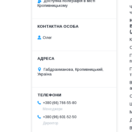
Доступна поліграфія в місті
Кропивницькому
Ч
ч
Н
В
(
Олег
К
С
П
п
П
Габдрахманова, Кропивницький,
Україна
т
В
а
С
+380 (66) 766-55-80
Ц
Менеджери
М
+380 (96) 601-52-50
Д
Директор
В