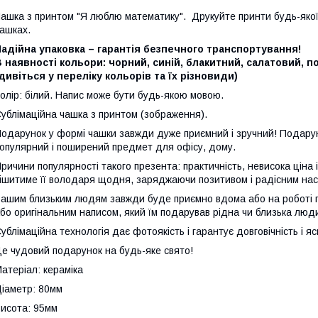
ашка з принтом "Я люблю математику". Друкуйте принти будь-якої 
ашках.
адійна упаковка – гарантія безпечного транспортування!
 наявності кольори: чорний, синій, блакитний, салатовий, 
дивіться у переліку кольорів та їх різновиди)
олір: білий. Напис може бути будь-якою мовою.
ублімаційна чашка з принтом (зображення).
одарунок у формі чашки завжди дуже приємний і зручний! Подарун
опулярний і поширений предмет для офісу, дому.
ричини популярності такого презента: практичність, невисока ціна
ішитиме її володаря щодня, заряджаючи позитивом і радісним нас
ашим близьким людям завжди буде приємно вдома або на роботі п
бо оригінальним написом, який їм подарував рідна чи близька люд
ублімаційна технологія дає фотоякість і гарантує довговічність і яс
е чудовий подарунок на будь-яке свято!
атеріал: кераміка
іаметр: 80мм
исота: 95мм