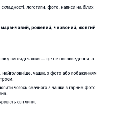
складності, логотипи, фото, написи на білих
помаранчовий, рожевий, червоний, жовтий
ок у вигляді чашки — це не нововведення, а
 і, найголовніше, чашка з фото або побажанням
троєм.
опити чогось смачного з чашки з гарним фото
ина.
кравість світлини.