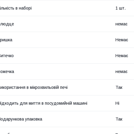
ількість в наборі
1 шт.
Блюдце
немає
Кришка
Немає
итечко
Немає
ожечка
немає
икористання в мікрохвильовій печі
Так
ідходить для миття в посудомийній машині
Ні
одарункова упаковка
Так