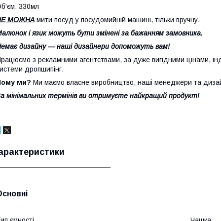
б'єм: 330мл
НЕ МОЖНА
мити посуд у посудомийній машині, тільки вручну.
алюнок і язик можуть бути змінені за бажанням замовника.
емає дизайну — наші дизайнери допоможуть вам!
рацюємо з рекламними агентствами, за дуже вигідними цінами, інд
истеми дропшипінг.
Чому ми?
Ми маємо власне виробництво, наші менеджери та дизай
а мінімальних термінів ви отримуєте найкращий продукт!
арактеристики
Основні
ип ємності
Чашка