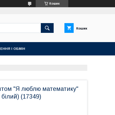
Кошик
Кошик
ЕННЯ І ОБМІН
нтом "Я люблю математику"
 білий) (17349)