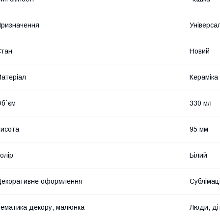
ризначення
Універса
Стан
Новий
атеріал
Кераміка
б`єм
330 мл
исота
95 мм
олір
Білий
екоративне оформлення
Сублімац
ематика декору, малюнка
Люди, ді