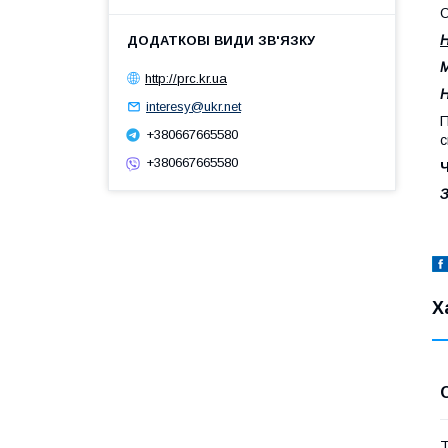
О
М
http://prc.kr.ua
Н
interesy@ukr.net
П
+380667665580
с
+380667665580
З
Х
Т