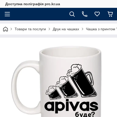
Доступна поліграфія prc.kr.ua
Товари та послуги
Друк на чашках
Чашка з принтом "