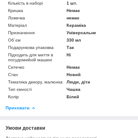
Кількість в наборі
1 шт.
Кришка
Немає
Ложечка
немає
Матеріал
Кераміка
Призначення
Універсальне
Об`єм
330 мл
Подарункова упаковка
Так
Підходить для миття в
Ні
посудомийній машині
Ситечко
Немає
Стан
Новий
Тематика декору, малюнка
Люди, діти
Тип ємності
Чашка
Колір
Білий
Приховати
Умови доставки