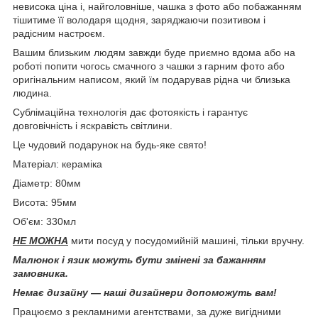
невисока ціна і, найголовніше, чашка з фото або побажанням
тішитиме її володаря щодня, заряджаючи позитивом і
радісним настроєм.
Вашим близьким людям завжди буде приємно вдома або на
роботі попити чогось смачного з чашки з гарним фото або
оригінальним написом, який їм подарував рідна чи близька
людина.
Сублімаційна технологія дає фотоякість і гарантує
довговічність і яскравість світлини.
Це чудовий подарунок на будь-яке свято!
Матеріал: кераміка
Діаметр: 80мм
Висота: 95мм
Об'єм: 330мл
НЕ МОЖНА
мити посуд у посудомийній машині, тільки вручну.
Малюнок і язик можуть бути змінені за бажанням
замовника.
Немає дизайну — наші дизайнери допоможуть вам!
Працюємо з рекламними агентствами, за дуже вигідними