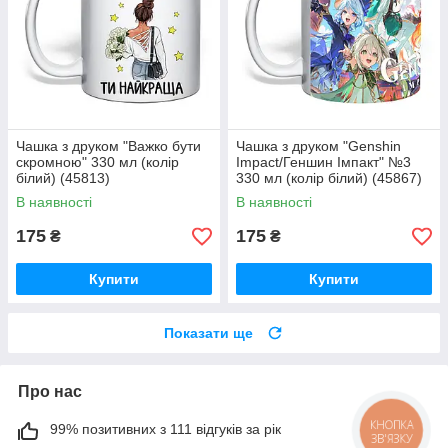
Чашка з друком "Важко бути
Чашка з друком "Genshin
скромною" 330 мл (колір
Impact/Геншин Імпакт" №3
білий) (45813)
330 мл (колір білий) (45867)
В наявності
В наявності
175
175
₴
₴
Купити
Купити
Показати ще
Про нас
99% позитивних з 111 відгуків за рік