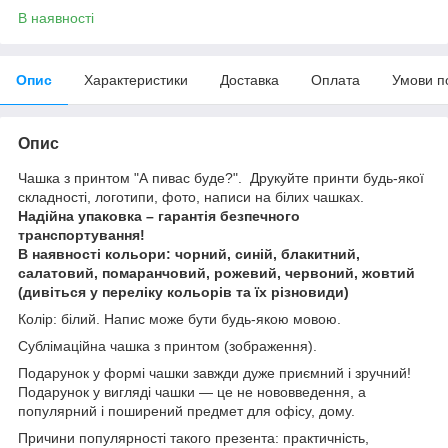
В наявності
Опис
Характеристики
Доставка
Оплата
Умови п
Опис
Чашка з принтом "А пивас буде?". Друкуйте принти будь-якої
складності, логотипи, фото, написи на білих чашках.
Надійна упаковка – гарантія безпечного
транспортування!
В наявності кольори: чорний, синій, блакитний,
салатовий, помаранчовий, рожевий, червоний, жовтий
(дивіться у переліку кольорів та їх різновиди)
Колір: білий. Напис може бути будь-якою мовою.
Сублімаційна чашка з принтом (зображення).
Подарунок у формі чашки завжди дуже приємний і зручний!
Подарунок у вигляді чашки — це не нововведення, а
популярний і поширений предмет для офісу, дому.
Причини популярності такого презента: практичність,