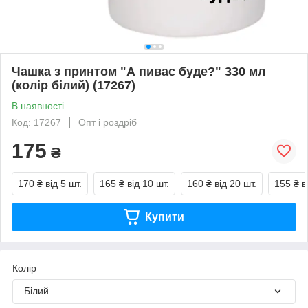
Чашка з принтом "А пивас буде?" 330 мл
(колір білий) (17267)
В наявності
Код: 17267
Опт і роздріб
175
₴
170 ₴
від 5 шт.
165 ₴
від 10 шт.
160 ₴
від 20 шт.
155 ₴
в
Купити
Колір
Білий