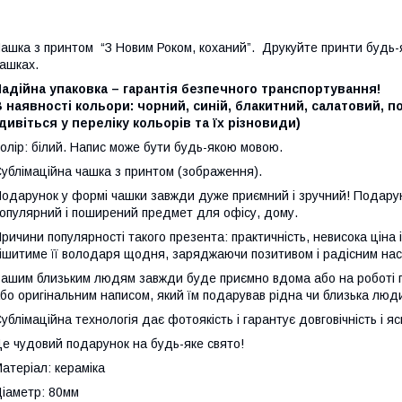
ашка з принтом “З Новим Роком, коханий”. Друкуйте принти будь-як
ашках.
адійна упаковка – гарантія безпечного транспортування!
 наявності кольори: чорний, синій, блакитний, салатовий, 
дивіться у переліку кольорів та їх різновиди)
олір: білий. Напис може бути будь-якою мовою.
ублімаційна чашка з принтом (зображення).
одарунок у формі чашки завжди дуже приємний і зручний! Подарун
опулярний і поширений предмет для офісу, дому.
ричини популярності такого презента: практичність, невисока ціна
ішитиме її володаря щодня, заряджаючи позитивом і радісним нас
ашим близьким людям завжди буде приємно вдома або на роботі п
бо оригінальним написом, який їм подарував рідна чи близька люд
ублімаційна технологія дає фотоякість і гарантує довговічність і яс
е чудовий подарунок на будь-яке свято!
атеріал: кераміка
іаметр: 80мм