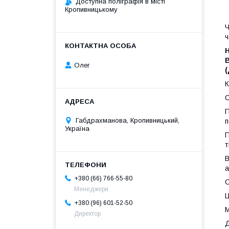
Доступна поліграфія в місті
Кропивницькому
Ч
ч
Н
В
Олег
(
К
С
П
Габдрахманова, Кропивницький,
п
Україна
П
т
В
а
+380 (66) 766-55-80
С
Менеджери
Ц
+380 (96) 601-52-50
М
Директор
Д