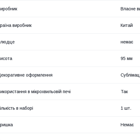
иробник
Власне в
раїна виробник
Китай
Блюдце
немає
исота
95 мм
екоративне оформлення
Сублімац
икористання в мікрохвильовій печі
Так
ількість в наборі
1 шт.
Кришка
Немає