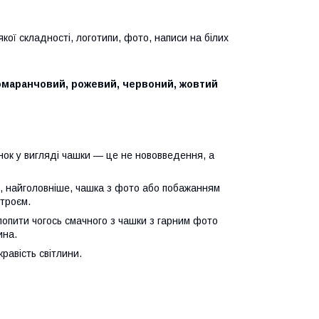
ої складності, логотипи, фото, написи на білих
помаранчовий, рожевий, червоний, жовтий
ок у вигляді чашки — це не нововведення, а
 і, найголовніше, чашка з фото або побажанням
троєм.
опити чогось смачного з чашки з гарним фото
ина.
кравість світлини.