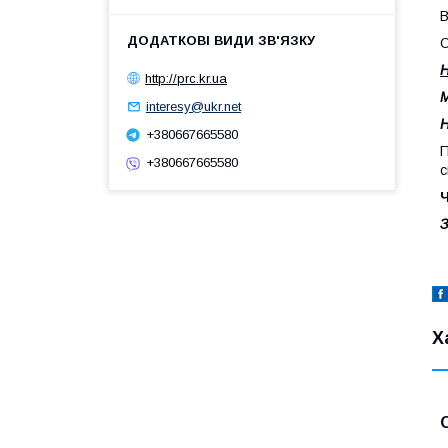
В
О
http://prc.kr.ua
М
interesy@ukr.net
Н
+380667665580
П
+380667665580
с
З
Х