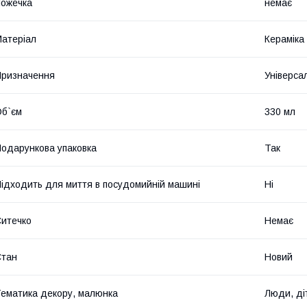
ожечка
немає
атеріал
Кераміка
ризначення
Універса
б`єм
330 мл
одарункова упаковка
Так
ідходить для миття в посудомийній машині
Ні
итечко
Немає
Стан
Новий
ематика декору, малюнка
Люди, ді