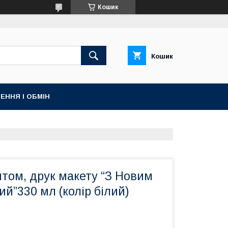
Кошик
Кошик
ЕННЯ І ОБМІН
том, друк макету “З Новим
ий”330 мл (колір білий)