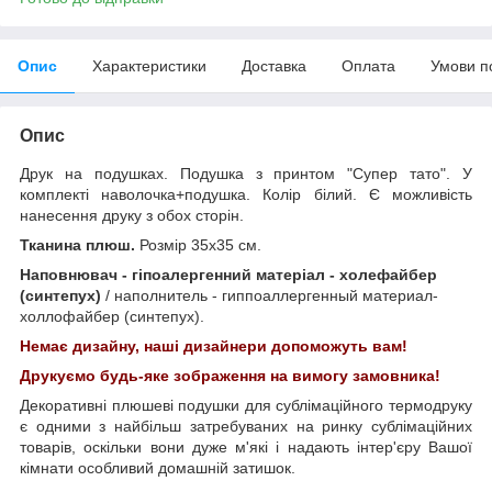
Опис
Характеристики
Доставка
Оплата
Умови п
Опис
Друк на подушках. Подушка з принтом "Супер тато". У
комплекті наволочка+подушка. Колір білий. Є можливість
нанесення друку з обох сторін.
Тканина плюш.
Розмір 35х35 см.
Наповнювач - гіпоалергенний матеріал - холефайбер
(синтепух)
/ наполнитель - гиппоаллергенный материал-
холлофайбер (синтепух).
Немає дизайну, наші дизайнери допоможуть вам!
Друкуємо будь-яке зображення на вимогу замовника!
Декоративні плюшеві подушки для сублімаційного термодруку
є одними з найбільш затребуваних на ринку сублімаційних
товарів, оскільки вони дуже м'які і надають інтер'єру Вашої
кімнати особливий домашній затишок.