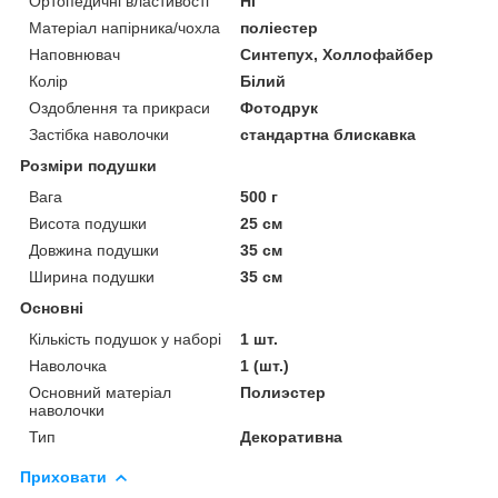
Ортопедичні властивості
Ні
Матеріал напірника/чохла
поліестер
Наповнювач
Синтепух, Холлофайбер
Колір
Білий
Оздоблення та прикраси
Фотодрук
Застібка наволочки
стандартна блискавка
Розміри подушки
Вага
500 г
Висота подушки
25 см
Довжина подушки
35 см
Ширина подушки
35 см
Основні
Кількість подушок у наборі
1 шт.
Наволочка
1 (шт.)
Основний матеріал
Полиэстер
наволочки
Тип
Декоративна
Приховати