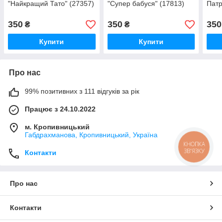
"Найкращий Тато" (27357)
"Супер бабуся" (17813)
Патр
350
350
350
₴
₴
Купити
Купити
Про нас
99% позитивних з 111 відгуків за рік
Працює з 24.10.2022
м. Кропивницький
Габдрахманова, Кропивницький, Україна
КНОПКА
ЗВ'ЯЗКУ
Контакти
Про нас
Контакти