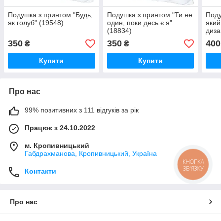
Подушка з принтом "Будь,
Подушка з принтом "Ти не
Поду
як голуб" (19548)
один, поки десь є я"
який
(18834)
диза
друк
350
350
400
₴
₴
коль
Купити
Купити
Про нас
99% позитивних з 111 відгуків за рік
Працює з 24.10.2022
м. Кропивницький
Габдрахманова, Кропивницький, Україна
КНОПКА
ЗВ'ЯЗКУ
Контакти
Про нас