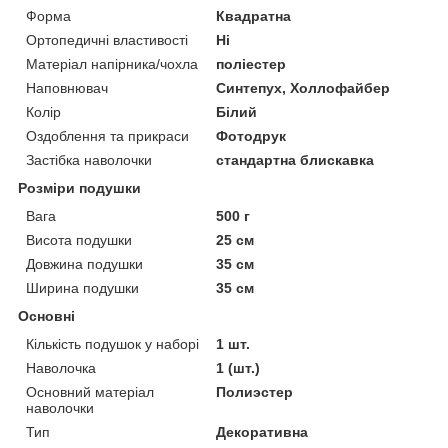
Форма
Квадратна
Ортопедичні властивості
Ні
Матеріал напірника/чохла
поліестер
Наповнювач
Синтепух, Холлофайбер
Колір
Білий
Оздоблення та прикраси
Фотодрук
Застібка наволочки
стандартна блискавка
Розміри подушки
Вага
500 г
Висота подушки
25 см
Довжина подушки
35 см
Ширина подушки
35 см
Основні
Кількість подушок у наборі
1 шт.
Наволочка
1 (шт.)
Основний матеріал
Полиэстер
наволочки
Тип
Декоративна