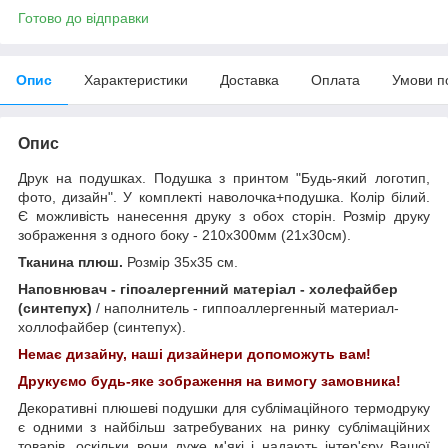
Готово до відправки
Опис
Характеристики
Доставка
Оплата
Умови п
Опис
Друк на подушках. Подушка з принтом "Будь-який логотип,
фото, дизайн". У комплекті наволочка+подушка. Колір білий.
Є можливість нанесення друку з обох сторін. Розмір друку
зображення з одного боку - 210х300мм (21х30см).
Тканина плюш.
Розмір 35х35 см.
Наповнювач - гіпоалергенний матеріал - холефайбер
(синтепух)
/ наполнитель - гиппоаллергенный материал-
холлофайбер (синтепух).
Немає дизайну, наші дизайнери допоможуть вам!
Друкуємо будь-яке зображення на вимогу замовника!
Декоративні плюшеві подушки для сублімаційного термодруку
є одними з найбільш затребуваних на ринку сублімаційних
товарів, оскільки вони дуже м'які і надають інтер'єру Вашої