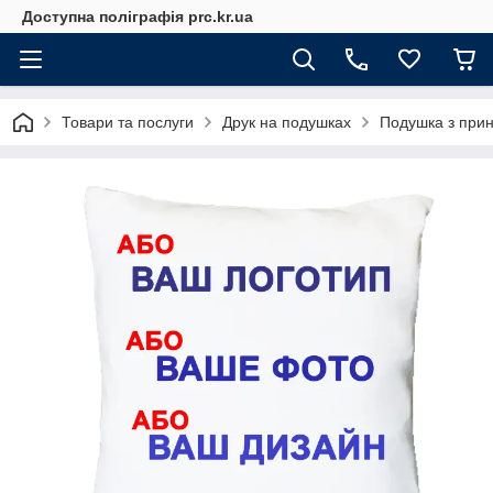
Доступна поліграфія prc.kr.ua
Товари та послуги
Друк на подушках
Подушка з прин